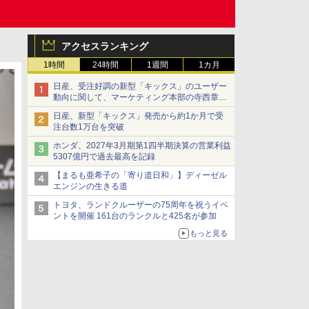
アクセスランキング
1時間
24時間
1週間
1カ月
日産、受注好調の新型「キックス」のユーザー
動向に関して、マーケティング本部の寺西章氏
が解説
日産、新型「キックス」発売から約1か月で受
注台数1万台を突破
ホンダ、2027年3月期第1四半期決算の営業利益
5307億円で過去最高を記録
【まるも亜希子の「寄り道日和」】ディーゼル
エンジンの生きる道
トヨタ、ランドクルーザーの75周年を祝うイベ
ントを開催 161台のランクルと425名が参加
もっと見る