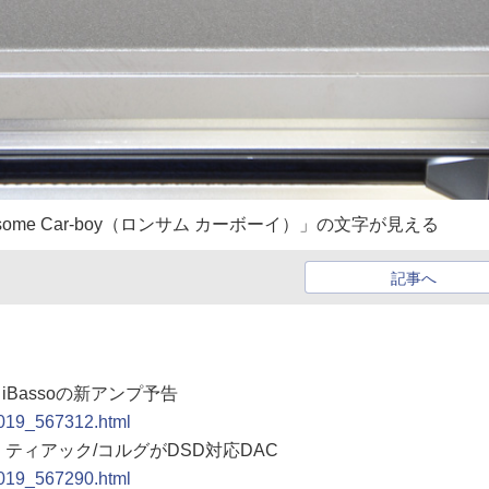
ome Car-boy（ロンサム カーボーイ）」の文字が見える
記事へ
iBassoの新アンプ予告
1019_567312.html
編】ティアック/コルグがDSD対応DAC
1019_567290.html