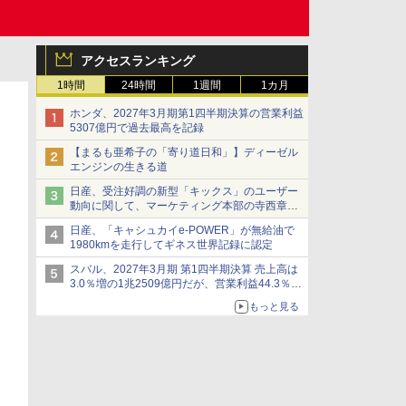
アクセスランキング
1時間
24時間
1週間
1カ月
ホンダ、2027年3月期第1四半期決算の営業利益
5307億円で過去最高を記録
【まるも亜希子の「寄り道日和」】ディーゼル
エンジンの生きる道
日産、受注好調の新型「キックス」のユーザー
動向に関して、マーケティング本部の寺西章氏
が解説
日産、「キャシュカイe-POWER」が無給油で
1980kmを走行してギネス世界記録に認定
スバル、2027年3月期 第1四半期決算 売上高は
3.0％増の1兆2509億円だが、営業利益44.3％減
の426億円、当期利益10.3％減の492億円で増収
もっと見る
減益