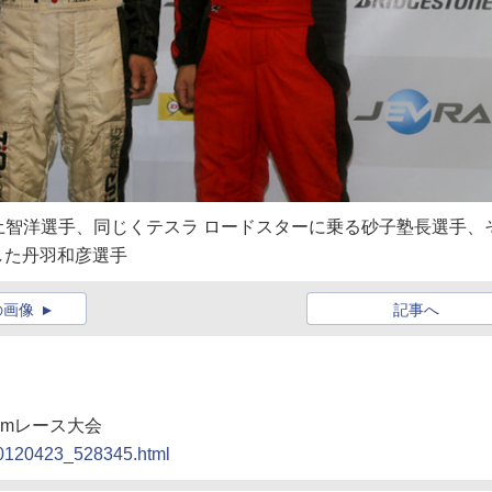
智洋選手、同じくテスラ ロードスターに乗る砂子塾長選手、
した丹羽和彦選手
の画像
記事へ
0kmレース大会
d/20120423_528345.html