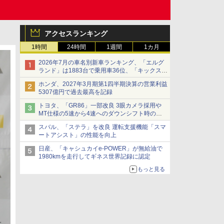
アクセスランキング
1時間
24時間
1週間
1カ月
2026年7月の車名別新車ランキング、「エルグ
ランド」は1883台で乗用車36位、「キックス」
は2591台で27位に
ホンダ、2027年3月期第1四半期決算の営業利益
5307億円で過去最高を記録
トヨタ、「GR86」一部改良 3眼カメラ採用や
MT仕様の5速から4速へのダウンシフト時の操
作性向上など
スバル、「ステラ」を改良 運転支援機能「スマ
ートアシスト」の性能を向上
日産、「キャシュカイe-POWER」が無給油で
1980kmを走行してギネス世界記録に認定
もっと見る