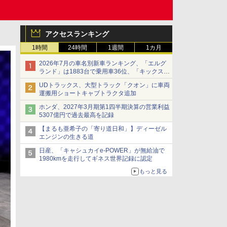
アクセスランキング
1時間
24時間
1週間
1カ月
2026年7月の車名別新車ランキング、「エルグ
ランド」は1883台で乗用車36位、「キックス」
は2591台で27位に
UDトラックス、大型トラック「クオン」に車両
運搬用ショートキャブトラクタ追加
ホンダ、2027年3月期第1四半期決算の営業利益
5307億円で過去最高を記録
【まるも亜希子の「寄り道日和」】ディーゼル
エンジンの生きる道
日産、「キャシュカイe-POWER」が無給油で
1980kmを走行してギネス世界記録に認定
もっと見る