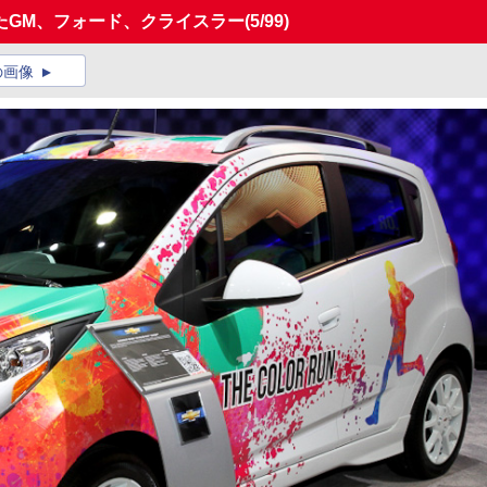
たGM、フォード、クライスラー
(5/99)
の画像