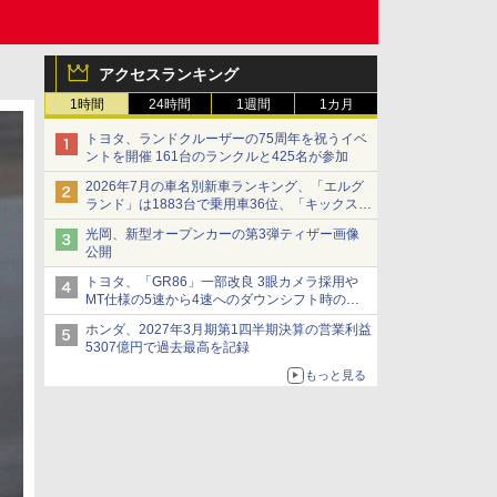
アクセスランキング
1時間
24時間
1週間
1カ月
トヨタ、ランドクルーザーの75周年を祝うイベ
ントを開催 161台のランクルと425名が参加
2026年7月の車名別新車ランキング、「エルグ
ランド」は1883台で乗用車36位、「キックス」
は2591台で27位に
光岡、新型オープンカーの第3弾ティザー画像
公開
トヨタ、「GR86」一部改良 3眼カメラ採用や
MT仕様の5速から4速へのダウンシフト時の操
作性向上など
ホンダ、2027年3月期第1四半期決算の営業利益
5307億円で過去最高を記録
もっと見る