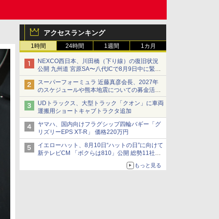
アクセスランキング
1時間
24時間
1週間
1カ月
NEXCO西日本、川田橋（下り線）の復旧状況
公開 九州道 宮原SA〜八代ICで8月9日中に緊急
車両を通行可能に
スーパーフォーミュラ 近藤真彦会長、2027年
のスケジュールや熊本地震についての募金活動
を紹介
UDトラックス、大型トラック「クオン」に車両
運搬用ショートキャブトラクタ追加
ヤマハ、国内向けフラグシップ四輪バギー「グ
リズリーEPS XT-R」 価格220万円
イエローハット、8月10日“ハットの日”に向けて
新テレビCM 「ボクらは810」公開 総勢11社
107名が参画
もっと見る