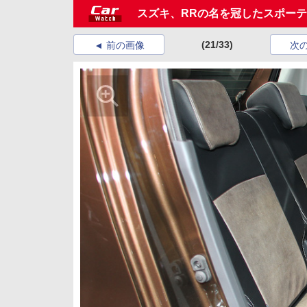
スズキ、RRの名を冠したスポーテ
(21/33)
前の画像
次