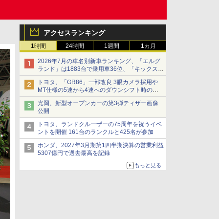
アクセスランキング
1時間
24時間
1週間
1カ月
2026年7月の車名別新車ランキング、「エルグ
ランド」は1883台で乗用車36位、「キックス」
は2591台で27位に
トヨタ、「GR86」一部改良 3眼カメラ採用や
MT仕様の5速から4速へのダウンシフト時の操
作性向上など
光岡、新型オープンカーの第3弾ティザー画像
公開
トヨタ、ランドクルーザーの75周年を祝うイベ
ントを開催 161台のランクルと425名が参加
ホンダ、2027年3月期第1四半期決算の営業利益
5307億円で過去最高を記録
もっと見る