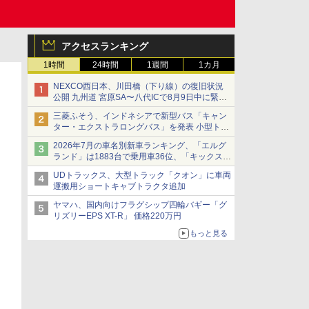
アクセスランキング
1時間
24時間
1週間
1カ月
NEXCO西日本、川田橋（下り線）の復旧状況
公開 九州道 宮原SA〜八代ICで8月9日中に緊急
車両を通行可能に
三菱ふそう、インドネシアで新型バス「キャン
ター・エクストラロングバス」を発表 小型トラ
ックベースの観光・旅客輸送向けバス
2026年7月の車名別新車ランキング、「エルグ
ランド」は1883台で乗用車36位、「キックス」
は2591台で27位に
UDトラックス、大型トラック「クオン」に車両
運搬用ショートキャブトラクタ追加
ヤマハ、国内向けフラグシップ四輪バギー「グ
リズリーEPS XT-R」 価格220万円
もっと見る