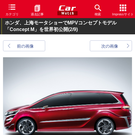
カテゴリ
過去記事
検索
Impressサイト
ホンダ、上海モータショーでMPVコンセプトモデル
「Concept M」を世界初公開
(2/9)
前の画像
次の画像