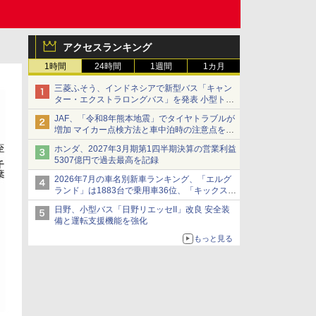
アクセスランキング
1時間
24時間
1週間
1カ月
三菱ふそう、インドネシアで新型バス「キャン
ター・エクストラロングバス」を発表 小型トラ
ックベースの観光・旅客輸送向けバス
JAF、「令和8年熊本地震」でタイヤトラブルが
増加 マイカー点検方法と車中泊時の注意点を呼
びかけ
ホンダ、2027年3月期第1四半期決算の営業利益
5307億円で過去最高を記録
2026年7月の車名別新車ランキング、「エルグ
ランド」は1883台で乗用車36位、「キックス」
は2591台で27位に
日野、小型バス「日野リエッセII」改良 安全装
備と運転支援機能を強化
もっと見る