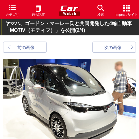
カテゴリ
過去記事
検索
Impressサイト
ヤマハ、ゴードン・マーレー氏と共同開発した4輪自動車
「MOTIV（モティフ）」を公開
(2/4)
前の画像
次の画像