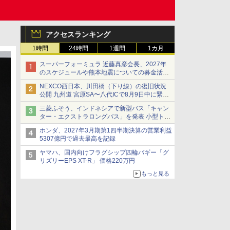
アクセスランキング
1時間
24時間
1週間
1カ月
スーパーフォーミュラ 近藤真彦会長、2027年
のスケジュールや熊本地震についての募金活動
を紹介
NEXCO西日本、川田橋（下り線）の復旧状況
公開 九州道 宮原SA〜八代ICで8月9日中に緊急
車両を通行可能に
三菱ふそう、インドネシアで新型バス「キャン
ター・エクストラロングバス」を発表 小型トラ
ックベースの観光・旅客輸送向けバス
ホンダ、2027年3月期第1四半期決算の営業利益
5307億円で過去最高を記録
ヤマハ、国内向けフラグシップ四輪バギー「グ
リズリーEPS XT-R」 価格220万円
もっと見る