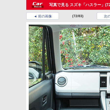
写真で見る スズキ「ハスラー」
(7
(72/83)
前の画像
次