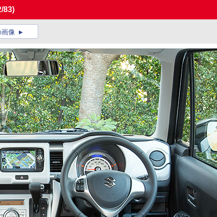
2/83)
の画像