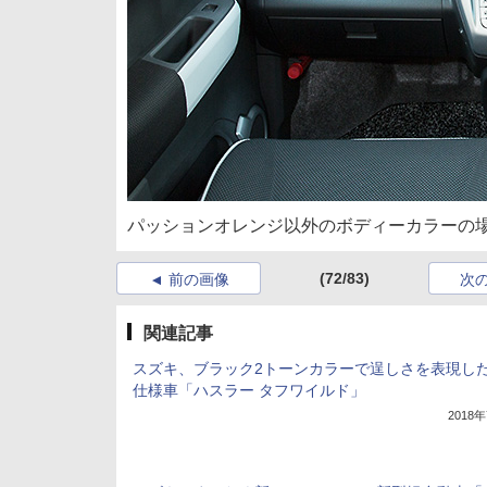
パッションオレンジ以外のボディーカラーの
(72/83)
前の画像
次
関連記事
スズキ、ブラック2トーンカラーで逞しさを表現し
仕様車「ハスラー タフワイルド」
2018