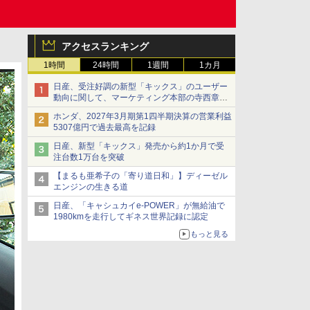
アクセスランキング
1時間
24時間
1週間
1カ月
日産、受注好調の新型「キックス」のユーザー
動向に関して、マーケティング本部の寺西章氏
が解説
ホンダ、2027年3月期第1四半期決算の営業利益
5307億円で過去最高を記録
日産、新型「キックス」発売から約1か月で受
注台数1万台を突破
【まるも亜希子の「寄り道日和」】ディーゼル
エンジンの生きる道
日産、「キャシュカイe-POWER」が無給油で
1980kmを走行してギネス世界記録に認定
もっと見る