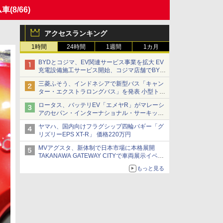
ム車
(8/66)
アクセスランキング
1時間
24時間
1週間
1カ月
BYDとコジマ、EV関連サービス事業を拡大 EV
充電設備施工サービス開始、コジマ店舗でBYD
車の展示・試乗イベントを強化
三菱ふそう、インドネシアで新型バス「キャン
ター・エクストラロングバス」を発表 小型トラ
ックベースの観光・旅客輸送向けバス
ロータス、バッテリEV「エメヤR」がマレーシ
アのセパン・インターナショナル・サーキット
のBEV最速タイムを樹立
ヤマハ、国内向けフラグシップ四輪バギー「グ
リズリーEPS XT-R」 価格220万円
MVアグスタ、新体制で日本市場に本格展開
TAKANAWA GATEWAY CITYで車両展示イベン
ト開催
もっと見る