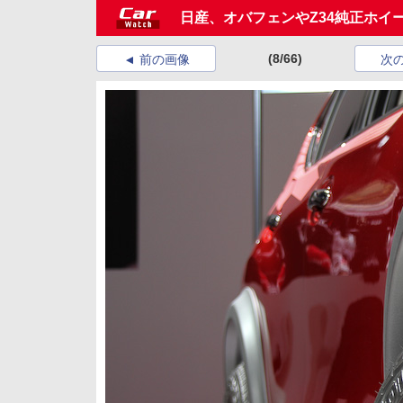
日産、オバフェンやZ34純正ホ
(8/66)
前の画像
次