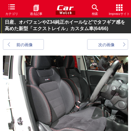
カテゴリ
過去記事
検索
Impressサイト
日産、オバフェンやZ34純正ホイールなどでタフギア感を
高めた新型「エクストレイル」カスタム車
(64/66)
前の画像
次の画像