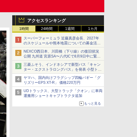
アクセスランキング
1時間
24時間
1週間
1カ月
スーパーフォーミュラ 近藤真彦会長、2027年
のスケジュールや熊本地震についての募金活動
を紹介
NEXCO西日本、川田橋（下り線）の復旧状況
公開 九州道 宮原SA〜八代ICで8月9日中に緊急
車両を通行可能に
三菱ふそう、インドネシアで新型バス「キャン
ター・エクストラロングバス」を発表 小型トラ
ックベースの観光・旅客輸送向けバス
ヤマハ、国内向けフラグシップ四輪バギー「グ
リズリーEPS XT-R」 価格220万円
UDトラックス、大型トラック「クオン」に車両
運搬用ショートキャブトラクタ追加
もっと見る