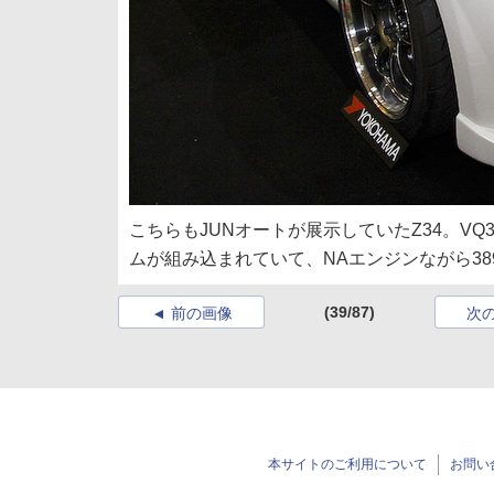
こちらもJUNオートが展示していたZ34。V
ムが組み込まれていて、NAエンジンながら38
(39/87)
前の画像
次
本サイトのご利用について
お問い