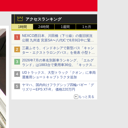
アクセスランキング
1時間
24時間
1週間
1カ月
NEXCO西日本、川田橋（下り線）の復旧状況
公開 九州道 宮原SA〜八代ICで8月9日中に緊急
車両を通行可能に
三菱ふそう、インドネシアで新型バス「キャン
ター・エクストラロングバス」を発表 小型トラ
ックベースの観光・旅客輸送向けバス
2026年7月の車名別新車ランキング、「エルグ
ランド」は1883台で乗用車36位、「キックス」
は2591台で27位に
UDトラックス、大型トラック「クオン」に車両
運搬用ショートキャブトラクタ追加
ヤマハ、国内向けフラグシップ四輪バギー「グ
リズリーEPS XT-R」 価格220万円
もっと見る