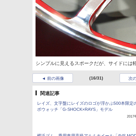
シンプルに見えるスポークだが、サイドには
(16/31)
前の画像
次
関連記事
レイズ、文字盤にレイズのロゴが浮かぶ500本限定
ボウォッチ「G-SHOCK×RAYS」モデル
201
横浜ゴム、乗用車用高級アルミホイール「AVS MOD