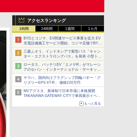
アクセスランキング
1時間
24時間
1週間
1カ月
BYDとコジマ、EV関連サービス事業を拡大 EV
充電設備施工サービス開始、コジマ店舗でBYD
車の展示・試乗イベントを強化
三菱ふそう、インドネシアで新型バス「キャン
ター・エクストラロングバス」を発表 小型トラ
ックベースの観光・旅客輸送向けバス
ロータス、バッテリEV「エメヤR」がマレーシ
アのセパン・インターナショナル・サーキット
のBEV最速タイムを樹立
ヤマハ、国内向けフラグシップ四輪バギー「グ
リズリーEPS XT-R」 価格220万円
MVアグスタ、新体制で日本市場に本格展開
TAKANAWA GATEWAY CITYで車両展示イベン
ト開催
もっと見る