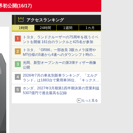
世界初公開
(16/17)
アクセスランキング
1時間
24時間
1週間
1カ月
トヨタ、ランドクルーザーの75周年を祝うイベ
ントを開催 161台のランクルと425名が参加
トヨタ、「GR86」一部改良 3眼カメラ採用や
MT仕様の5速から4速へのダウンシフト時の操
作性向上など
光岡、新型オープンカーの第3弾ティザー画像
公開
2026年7月の車名別新車ランキング、「エルグ
ランド」は1883台で乗用車36位、「キックス」
は2591台で27位に
ホンダ、2027年3月期第1四半期決算の営業利益
5307億円で過去最高を記録
もっと見る