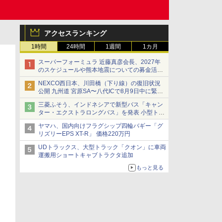
アクセスランキング
1時間
24時間
1週間
1カ月
スーパーフォーミュラ 近藤真彦会長、2027年
のスケジュールや熊本地震についての募金活動
を紹介
NEXCO西日本、川田橋（下り線）の復旧状況
公開 九州道 宮原SA〜八代ICで8月9日中に緊急
車両を通行可能に
三菱ふそう、インドネシアで新型バス「キャン
ター・エクストラロングバス」を発表 小型トラ
ックベースの観光・旅客輸送向けバス
ヤマハ、国内向けフラグシップ四輪バギー「グ
リズリーEPS XT-R」 価格220万円
UDトラックス、大型トラック「クオン」に車両
運搬用ショートキャブトラクタ追加
もっと見る