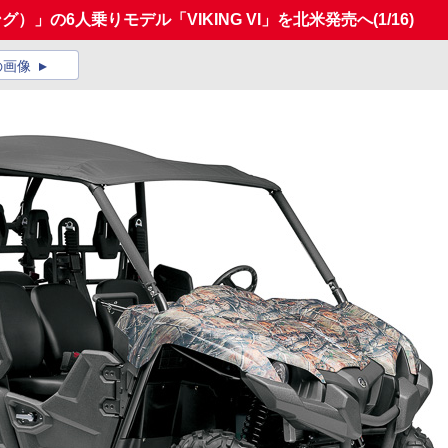
ング）」の6人乗りモデル「VIKING VI」を北米発売へ
(1/16)
の画像