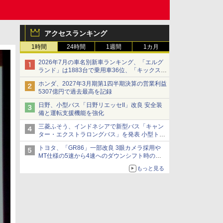
アクセスランキング
1時間
24時間
1週間
1カ月
2026年7月の車名別新車ランキング、「エルグ
ランド」は1883台で乗用車36位、「キックス」
は2591台で27位に
ホンダ、2027年3月期第1四半期決算の営業利益
5307億円で過去最高を記録
日野、小型バス「日野リエッセII」改良 安全装
備と運転支援機能を強化
三菱ふそう、インドネシアで新型バス「キャン
ター・エクストラロングバス」を発表 小型トラ
ックベースの観光・旅客輸送向けバス
トヨタ、「GR86」一部改良 3眼カメラ採用や
MT仕様の5速から4速へのダウンシフト時の操
作性向上など
もっと見る