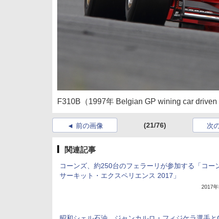
F310B（1997年 Belgian GP wining car drive
(21/76)
前の画像
次
関連記事
コーンズ、約250台のフェラーリが参加する「コー
サーキット・エクスペリエンス 2017」
2017
昭和シェル石油、ジャンカルロ・フィジケラ選手とG