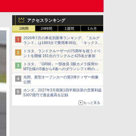
アクセスランキング
1時間
24時間
1週間
1カ月
2026年7月の車名別新車ランキング、「エルグ
ランド」は1883台で乗用車36位、「キックス」
は2591台で27位に
トヨタ、ランドクルーザーの75周年を祝うイベ
ントを開催 161台のランクルと425名が参加
トヨタ、「GR86」一部改良 3眼カメラ採用や
MT仕様の5速から4速へのダウンシフト時の操
作性向上など
光岡、新型オープンカーの第3弾ティザー画像
公開
ホンダ、2027年3月期第1四半期決算の営業利益
5307億円で過去最高を記録
もっと見る