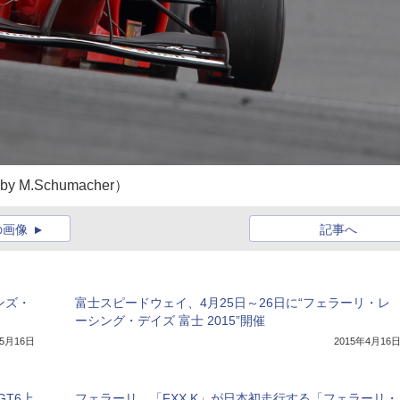
n by M.Schumacher）
の画像
記事へ
ンズ・
富士スピードウェイ、4月25日～26日に“フェラーリ・レ
ーシング・デイズ 富士 2015”開催
年5月16日
2015年4月16
T6上
フェラーリ、「FXX K」が日本初走行する「フェラーリ・