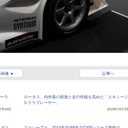
の画像
記事へ
ォーラ
ロータス、内外装の刺激と走行性能を高めた「エキシージ
S クラブレーサー」
年7月24日
2015年7月17
 オリ
エルシーアイ、2015年SUPER GT300シリーズ参戦の