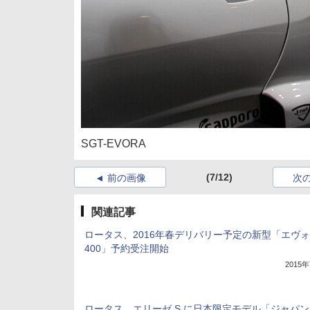
SGT-EVORA
(7/12)
前の画像
次
関連記事
ロータス、2016年春デリバリー予定の新型「エヴ
400」予約受注開始
2015
ロータス、エリーゼ S に日本限定モデル「ジャパン