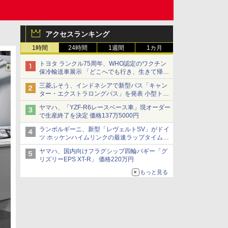
アクセスランキング
1時間
24時間
1週間
1カ月
トヨタ ランクル75周年、WHO認定のワクチン
保冷輸送車展示 「どこへでも行き、生きて帰っ
てこられる」ランドクルーザーで命をつなぐ
三菱ふそう、インドネシアで新型バス「キャン
ター・エクストラロングバス」を発表 小型トラ
ックベースの観光・旅客輸送向けバス
ヤマハ、「YZF-R6レースベース車」現オーダー
で生産終了を決定 価格137万5000円
ランボルギーニ、新型「レヴェルトSV」がドイ
ツ ホッケンハイムリンクの最速ラップタイムを
記録
ヤマハ、国内向けフラグシップ四輪バギー「グ
リズリーEPS XT-R」 価格220万円
もっと見る