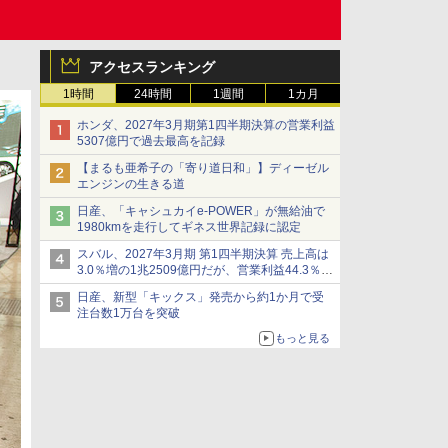
アクセスランキング
1時間
24時間
1週間
1カ月
ホンダ、2027年3月期第1四半期決算の営業利益
5307億円で過去最高を記録
【まるも亜希子の「寄り道日和」】ディーゼル
エンジンの生きる道
日産、「キャシュカイe-POWER」が無給油で
1980kmを走行してギネス世界記録に認定
スバル、2027年3月期 第1四半期決算 売上高は
3.0％増の1兆2509億円だが、営業利益44.3％減
の426億円、当期利益10.3％減の492億円で増収
日産、新型「キックス」発売から約1か月で受
減益
注台数1万台を突破
もっと見る