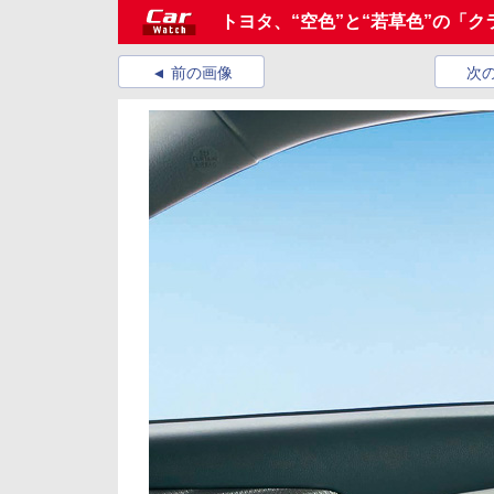
トヨタ、“空色”と“若草色”の「
前の画像
次