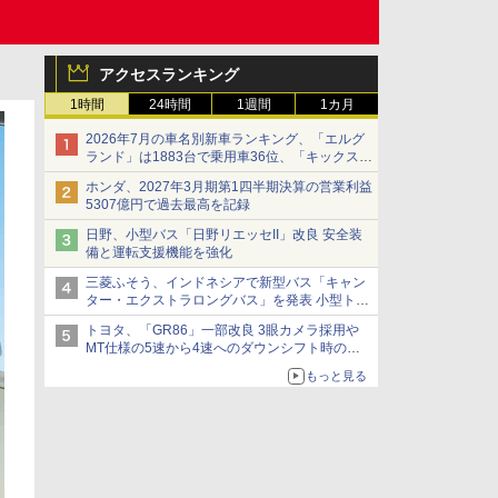
アクセスランキング
1時間
24時間
1週間
1カ月
2026年7月の車名別新車ランキング、「エルグ
ランド」は1883台で乗用車36位、「キックス」
は2591台で27位に
ホンダ、2027年3月期第1四半期決算の営業利益
5307億円で過去最高を記録
日野、小型バス「日野リエッセII」改良 安全装
備と運転支援機能を強化
三菱ふそう、インドネシアで新型バス「キャン
ター・エクストラロングバス」を発表 小型トラ
ックベースの観光・旅客輸送向けバス
トヨタ、「GR86」一部改良 3眼カメラ採用や
MT仕様の5速から4速へのダウンシフト時の操
作性向上など
もっと見る