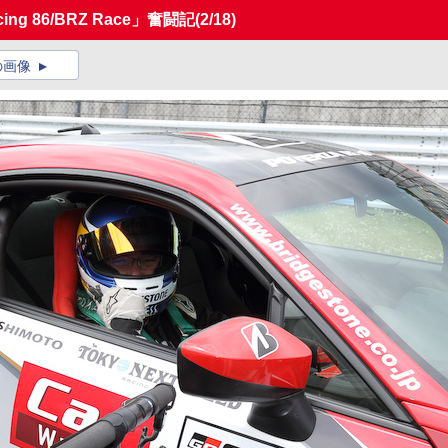
g 86/BRZ Race」奮闘記
(2/18)
の画像