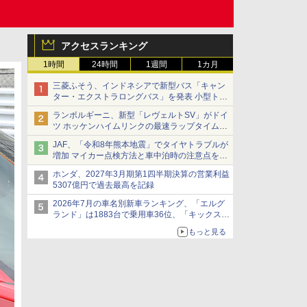
アクセスランキング
1時間
24時間
1週間
1カ月
三菱ふそう、インドネシアで新型バス「キャン
ター・エクストラロングバス」を発表 小型トラ
ックベースの観光・旅客輸送向けバス
ランボルギーニ、新型「レヴェルトSV」がドイ
ツ ホッケンハイムリンクの最速ラップタイムを
記録
JAF、「令和8年熊本地震」でタイヤトラブルが
増加 マイカー点検方法と車中泊時の注意点を呼
びかけ
ホンダ、2027年3月期第1四半期決算の営業利益
5307億円で過去最高を記録
2026年7月の車名別新車ランキング、「エルグ
ランド」は1883台で乗用車36位、「キックス」
は2591台で27位に
もっと見る