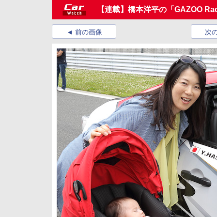
【連載】橋本洋平の「GAZOO Racin
前の画像
次