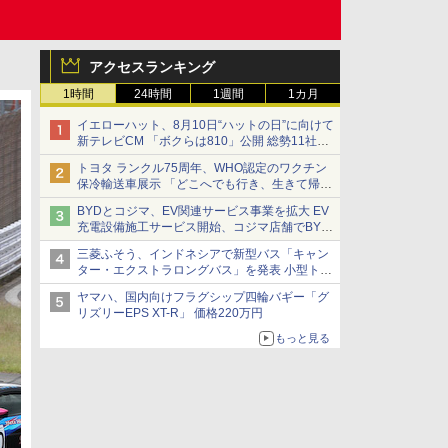
アクセスランキング
1時間
24時間
1週間
1カ月
イエローハット、8月10日“ハットの日”に向けて
新テレビCM 「ボクらは810」公開 総勢11社
107名が参画
トヨタ ランクル75周年、WHO認定のワクチン
保冷輸送車展示 「どこへでも行き、生きて帰っ
てこられる」ランドクルーザーで命をつなぐ
BYDとコジマ、EV関連サービス事業を拡大 EV
充電設備施工サービス開始、コジマ店舗でBYD
車の展示・試乗イベントを強化
三菱ふそう、インドネシアで新型バス「キャン
ター・エクストラロングバス」を発表 小型トラ
ックベースの観光・旅客輸送向けバス
ヤマハ、国内向けフラグシップ四輪バギー「グ
リズリーEPS XT-R」 価格220万円
もっと見る