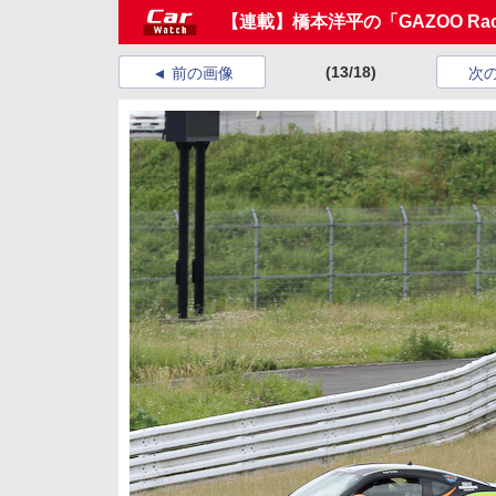
【連載】橋本洋平の「GAZOO Racin
(13/18)
前の画像
次