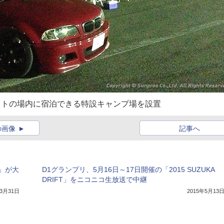
サーキットの場内に宿泊できる特設キャンプ場を設置
の画像
記事へ
T」が大
D1グランプリ、5月16日～17日開催の「2015 SUZUKA
DRIFT」をニコニコ生放送で中継
年3月31日
2015年5月13