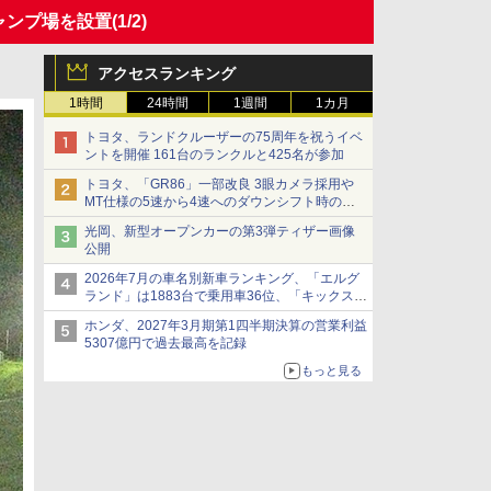
キャンプ場を設置
(1/2)
アクセスランキング
1時間
24時間
1週間
1カ月
トヨタ、ランドクルーザーの75周年を祝うイベ
ントを開催 161台のランクルと425名が参加
トヨタ、「GR86」一部改良 3眼カメラ採用や
MT仕様の5速から4速へのダウンシフト時の操
作性向上など
光岡、新型オープンカーの第3弾ティザー画像
公開
2026年7月の車名別新車ランキング、「エルグ
ランド」は1883台で乗用車36位、「キックス」
は2591台で27位に
ホンダ、2027年3月期第1四半期決算の営業利益
5307億円で過去最高を記録
もっと見る