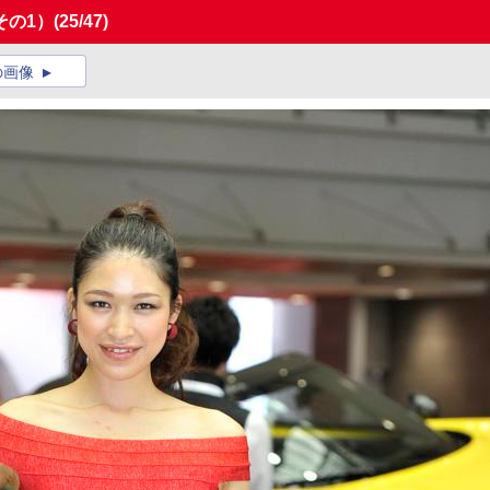
その1）
(25/47)
の画像