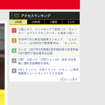
アクセスランキング
1時間
24時間
1週間
1カ月
三菱ふそう、インドネシアで新型バス「キャン
ター・エクストラロングバス」を発表 小型トラ
ックベースの観光・旅客輸送向けバス
2026年7月の車名別新車ランキング、「エルグ
ランド」は1883台で乗用車36位、「キックス」
は2591台で27位に
ホンダ、2027年3月期第1四半期決算の営業利益
5307億円で過去最高を記録
日野、小型バス「日野リエッセII」改良 安全装
備と運転支援機能を強化
UDトラックス、大型トラック「クオン」に車両
運搬用ショートキャブトラクタ追加
もっと見る