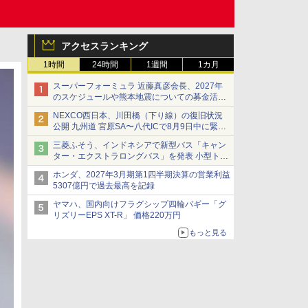
アクセスランキング
1時間
24時間
1週間
1カ月
スーパーフォーミュラ 近藤真彦会長、2027年
のスケジュールや熊本地震についての募金活動
を紹介
NEXCO西日本、川田橋（下り線）の復旧状況
公開 九州道 宮原SA〜八代ICで8月9日中に緊急
車両を通行可能に
三菱ふそう、インドネシアで新型バス「キャン
ター・エクストラロングバス」を発表 小型トラ
ックベースの観光・旅客輸送向けバス
ホンダ、2027年3月期第1四半期決算の営業利益
5307億円で過去最高を記録
ヤマハ、国内向けフラグシップ四輪バギー「グ
リズリーEPS XT-R」 価格220万円
もっと見る