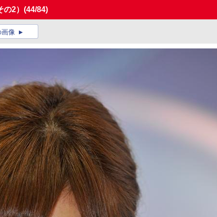
その2）
(44/84)
の画像