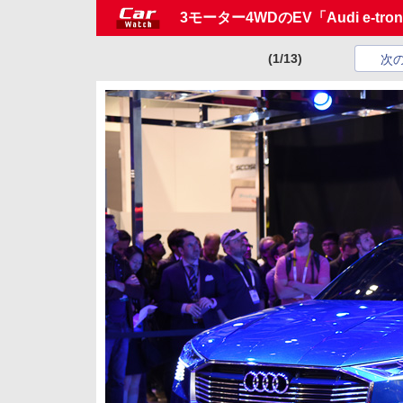
3モーター4WDのEV「Audi e-tron q
(1/13)
次