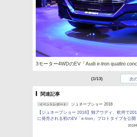
3モーター4WDのEV「Audi e-tron quattro con
(1/13)
次
関連記事
ジュネーブショー 2018
イベントレポート
【ジュネーブショー 2018】独アウディ、欧州で201
に発売される初のEV「e-tron」プロトタイプを公開
201