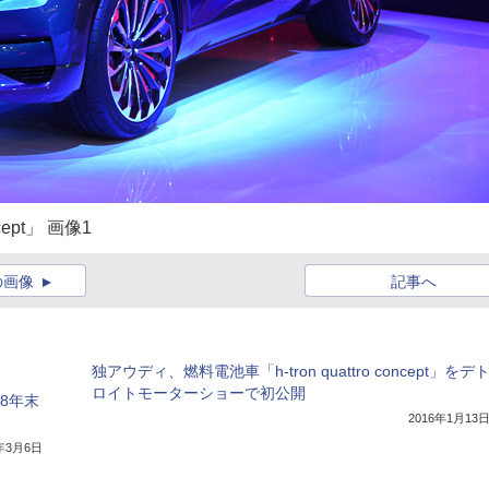
cept」 画像1
の画像
記事へ
独アウディ、燃料電池車「h-tron quattro concept」をデ
ロイトモーターショーで初公開
8年末
2016年1月13
8年3月6日