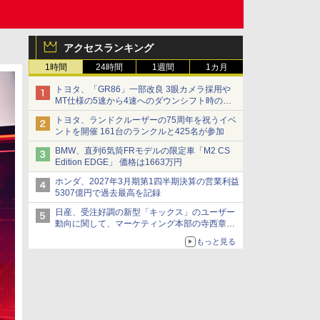
アクセスランキング
1時間
24時間
1週間
1カ月
トヨタ、「GR86」一部改良 3眼カメラ採用や
MT仕様の5速から4速へのダウンシフト時の操
作性向上など
トヨタ、ランドクルーザーの75周年を祝うイベ
ントを開催 161台のランクルと425名が参加
BMW、直列6気筒FRモデルの限定車「M2 CS
Edition EDGE」 価格は1663万円
ホンダ、2027年3月期第1四半期決算の営業利益
5307億円で過去最高を記録
日産、受注好調の新型「キックス」のユーザー
動向に関して、マーケティング本部の寺西章氏
が解説
もっと見る