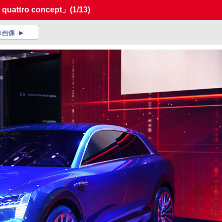
uattro concept」
(1/13)
の画像