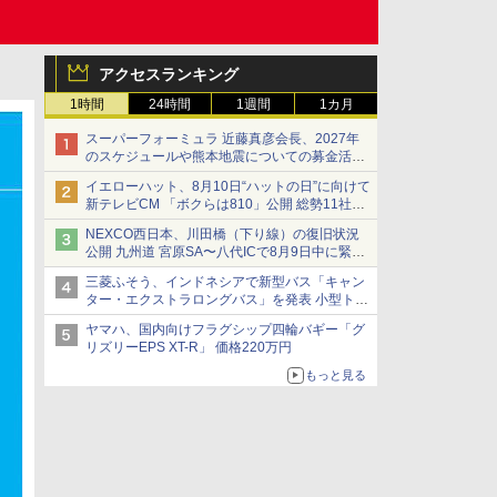
アクセスランキング
1時間
24時間
1週間
1カ月
スーパーフォーミュラ 近藤真彦会長、2027年
のスケジュールや熊本地震についての募金活動
を紹介
イエローハット、8月10日“ハットの日”に向けて
新テレビCM 「ボクらは810」公開 総勢11社
107名が参画
NEXCO西日本、川田橋（下り線）の復旧状況
公開 九州道 宮原SA〜八代ICで8月9日中に緊急
車両を通行可能に
三菱ふそう、インドネシアで新型バス「キャン
ター・エクストラロングバス」を発表 小型トラ
ックベースの観光・旅客輸送向けバス
ヤマハ、国内向けフラグシップ四輪バギー「グ
リズリーEPS XT-R」 価格220万円
もっと見る