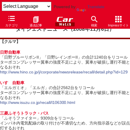
Powered by
Translate
カテゴリ
過去記事
検索
Impressサイト
ダイジェストニュース（2008年11月6日）
【クルマ】
日野自動車
「日野ブルーリボンII」「日野レインボーII」の合計1240台をリコール
ターボコンプレッサー翼車の強度不足により、翼車が破損し運行不能と
なるおそれ
http://www.hino.co.jp/j/corporate/newsrelease/recall/detail.php?id=129
いすゞ自動車
「エルガミオ」「エルガ」の合計2562台をリコール
ターボコンプレッサー翼車の強度不足により、翼車が破損し運行不能と
なるおそれ
http://www.isuzu.co.jp/recall/l106300.html
三菱ふそうトラック・バス
「ふそうファイター」9309台をリコール
インパネ内電気配線の取り付けが不適切なため、方向指示器などが誤点
灯するおそれ