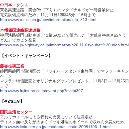
中日本エクシス
東名高速道路、美合PA（下り）のマクドナルドが一時営業休止
電気設備点検のため。11月11日13時45分～16時まで
http://www.c-exis.co.jp/new/information/info_813.html
本州四国連絡高速道路
神戸淡路鳴門自動車道、淡路SAなどで販売した「太鼓台半生さぬきう
どん」でカビを発見
http://www.jb-highway.co.jp/information/h20.11.6syouhati%20udon.html
【イベント・キャンペーン】
藤壺技研工業
静岡県静岡市駿河区の「ドライバースタンド東静岡」でマフラーキャン
ペーン
マフラー特価販売とオリジナルグッズプレゼント。11月8日～12月25日
まで
http://www.fujitsubo.co.jp/event.php?evid=307
【そのほか】
国民生活センター
アルミホイールによる収れん火災について注意喚起
ディスク面の反りが大きくメッキ処理のホイールで収れん火災の恐れ
http://www.kokusen.go.jp/test/data/s_test/n-20081106_1.html