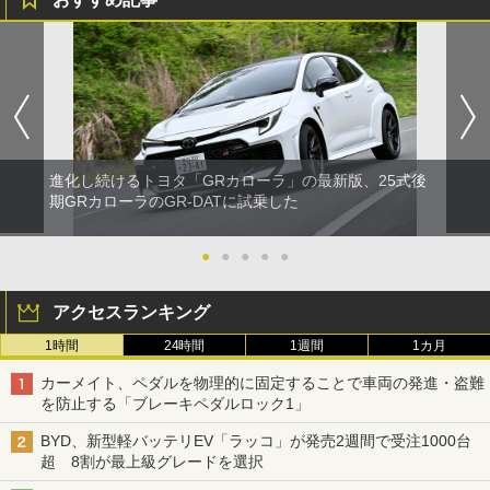
進化し続けるトヨタ「GRカローラ」の最新版、25式後
期GRカローラのGR-DATに試乗した
●
●
●
●
●
アクセスランキング
1時間
24時間
1週間
1カ月
カーメイト、ペダルを物理的に固定することで車両の発進・盗難
を防止する「ブレーキペダルロック1」
BYD、新型軽バッテリEV「ラッコ」が発売2週間で受注1000台
超 8割が最上級グレードを選択