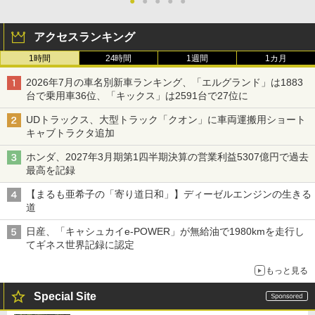
●
●
●
●
●
アクセスランキング
1時間
24時間
1週間
1カ月
2026年7月の車名別新車ランキング、「エルグランド」は1883
台で乗用車36位、「キックス」は2591台で27位に
UDトラックス、大型トラック「クオン」に車両運搬用ショート
キャブトラクタ追加
ホンダ、2027年3月期第1四半期決算の営業利益5307億円で過去
最高を記録
【まるも亜希子の「寄り道日和」】ディーゼルエンジンの生きる
道
日産、「キャシュカイe-POWER」が無給油で1980kmを走行し
てギネス世界記録に認定
もっと見る
Special Site