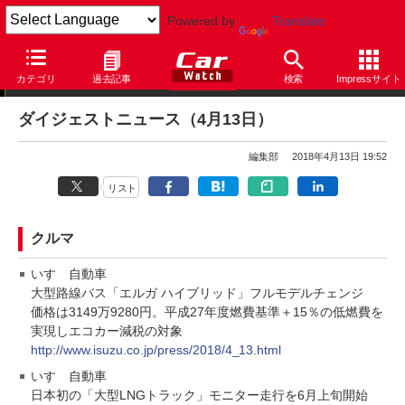
Powered by
Translate
ダイジェストニュース
カテゴリ
過去記事
検索
Impressサイト
ダイジェストニュース（4月13日）
編集部
2018年4月13日 19:52
リスト
クルマ
いすゞ自動車
大型路線バス「エルガ ハイブリッド」フルモデルチェンジ
価格は3149万9280円。平成27年度燃費基準＋15％の低燃費を
実現しエコカー減税の対象
http://www.isuzu.co.jp/press/2018/4_13.html
いすゞ自動車
日本初の「大型LNGトラック」モニター走行を6月上旬開始