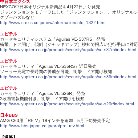
中日本エクシス
NEXCO中日本オリジナル新商品を4月22日より発売
ジャンクションをモチーフにした「ジャンクッション」、オリジナルジ
グゾーパズルなど
http://www.c-exis.co.jp/new/information/info_1322.html
ユピテル
カーセキュリティシステム「Aguilas VE-S37RS」発売
衝撃、ドア開け、傾斜（ジャッキアップ）検知で幅広い犯行手口に対応
http://www.yupiteru.co.jp/products/security/aguilas/ve-s37rs/index.html
ユピテル
カーセキュリティ「Aguilas VE-S36RS」近日発売
ソーラー充電で長時間の警戒が可能。衝撃、ドア開け検知
http://www.yupiteru.co.jp/products/security/aguilas/ve-s36rs/index.html
ユピテル
カーセキュリティ「Aguilas VE-S26R」発売
2段階警報機能付き。衝撃、ドア開けを検知
http://www.yupiteru.co.jp/products/security/aguilas/ve-s26r/index.html
日本BBS
AMG C63用「RE-V」19インチを追加、5月下旬発売予定
http://www.bbs-japan.co.jp/pro/pro_rev.html
【道路】