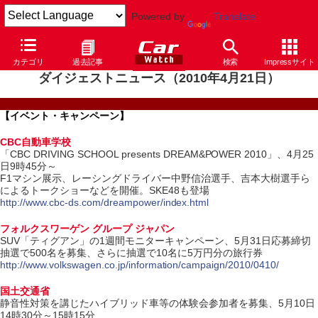
Powered by
Translate
カテゴリ
過去記事
検索
Impressサイト
ダイジェストニュース（2010年4月21日）
【イベント・キャンペーン】
CBC自動車学校
「CBC DRIVING SCHOOL presents DREAM&POWER 2010」、4月25
日9時45分～
F1マシン展示、レーシングドライバー中野信治選手、吉本大樹選手ら
によるトークショーなどを開催。SKE48も登場
http://www.cbc-ds.com/dreampower/index.html
フォルクスワーゲン グループ ジャパン
SUV「ティグアン」の1週間モニターキャンペーン、5月31日応募締切
抽選で500名を募集、さらに抽選で10名に5万円分の旅行券
http://www.volkswagen.co.jp/information/campaign/2010/0410/
国土交通省
静音性対策を講じたハイブリッド車等の体験会参加者を募集、5月10日
14時30分～15時15分