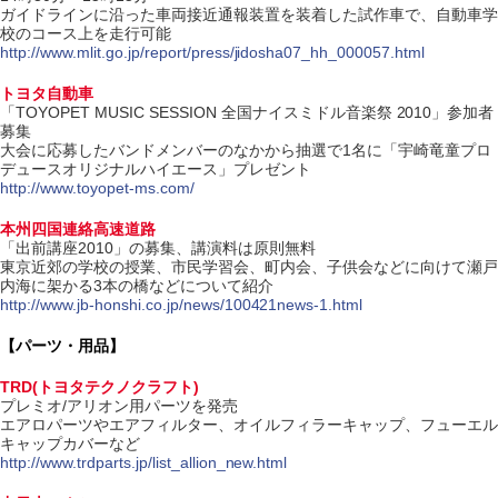
ガイドラインに沿った車両接近通報装置を装着した試作車で、自動車学
校のコース上を走行可能
http://www.mlit.go.jp/report/press/jidosha07_hh_000057.html
トヨタ自動車
「TOYOPET MUSIC SESSION 全国ナイスミドル音楽祭 2010」参加者
募集
大会に応募したバンドメンバーのなかから抽選で1名に「宇崎竜童プロ
デュースオリジナルハイエース」プレゼント
http://www.toyopet-ms.com/
本州四国連絡高速道路
「出前講座2010」の募集、講演料は原則無料
東京近郊の学校の授業、市民学習会、町内会、子供会などに向けて瀬戸
内海に架かる3本の橋などについて紹介
http://www.jb-honshi.co.jp/news/100421news-1.html
【パーツ・用品】
TRD(トヨタテクノクラフト)
プレミオ/アリオン用パーツを発売
エアロパーツやエアフィルター、オイルフィラーキャップ、フューエル
キャップカバーなど
http://www.trdparts.jp/list_allion_new.html