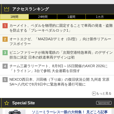
アクセスランキング
1時間
24時間
1週間
1カ月
カーメイト、ペダルを物理的に固定することで車両の発進・盗難
を防止する「ブレーキペダルロック1」
オートエクゼ、「MAZDA2/デミオ（DJ型）」向け新作リアルー
フスポイラー
ピニンファリーナが南海電鉄の「次期空港特急車両」のデザイン
担当に決定 日本の鉄道車両デザインは初
チーム三菱ラリーアート、8月9日～15日開催のAXCR 2026に
「トライトン」3台で参戦 大会連覇を目指す
NEXCO西日本、川田橋（下り線）の復旧状況公開 九州道 宮原
SA〜八代ICで8月9日中に緊急車両を通行可能に
もっと見る
Special Site
ソニーミラーレス一眼の大特集！ 見どころ記事