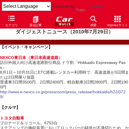
Powered by
Translate
カテゴリ
過去記事
検索
Impressサイト
ダイジェストニュース（2010年7月29日）
【イベント・キャンペーン】
NEXCO東日本（東日本高速道路）
訪日外国人向け高速道路割引商品 ドラ割「Hokkaido Expressway Pas
s」
8月1日～10月31日にETC搭載レンタカー利用時で、高速道路が3日間ま
たは2日間乗り放題
普通車3日間3500円、2日間2400円、軽自動車3日間2800円、2日間190
0円
http://www.e-nexco.co.jp/pressroom/press_release/hokkaido/h22/072
9/
【クルマ】
トヨタ自動車
プロナードをリコール。6753台
ステアリングの施錠装置においてロックバーの鋳造が不適切なため、か