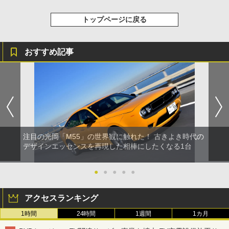
トップページに戻る
おすすめ記事
注目の光岡「M55」の世界観に触れた！ 古きよき時代の
デザインエッセンスを再現した相棒にしたくなる1台
●
●
●
●
●
アクセスランキング
1時間
24時間
1週間
1カ月