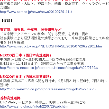
東京都台東区・大田区、神奈川件川崎市・横浜市で、ヴィッツのサービ
ス開始
http://www.careco.jp/news/news20100729-411/
【道路】
東京都、埼玉県、千葉県、神奈川県など
「東京湾アクアラインの料金に関する要望」を政府に提出
社会実験により経済活性化の効果が出ており、来年度も国策として料金
引き下げを要望
http://www.metro.tokyo.jp/INET/OSHIRASE/2010/07/20k7s201.htm
NEXCO西日本（西日本高速道路）
中国道 六日市IC～鹿野IC間の上下線で昼夜連続車線規制
8月21日～11月18日まで、3段階にわたって工事を実施
http://corp.w-nexco.co.jp/corporate/release/chugoku/h22/0729a/
NEXCO西日本（西日本高速道路）
山陽道 広島JCT～広島IC間を通行止。9月6日21時～翌6時、7日21時～
翌6時
http://corp.w-nexco.co.jp/corporate/release/chugoku/h22/0729/
首都高速道路
ETC Webサービスを一時停止。8月8日22時～翌8時ごろ
http://www.shutoko.jp/info/h22/0729web.html