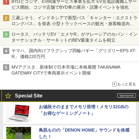
BYDとコジマ、EV関連サービス事業を拡大 EV充電設備施工サー
ビス開始、コジマ店舗でBYD車の展示・試乗イベントを強化
三菱ふそう、インドネシアで新型バス「キャンター・エクストラ
ロングバス」を発表 小型トラックベースの観光・旅客輸送向け
バス
ロータス、バッテリEV「エメヤR」がマレーシアのセパン・イン
ターナショナル・サーキットのBEV最速タイムを樹立
ヤマハ、国内向けフラグシップ四輪バギー「グリズリーEPS XT-
R」 価格220万円
MVアグスタ、新体制で日本市場に本格展開 TAKANAWA
GATEWAY CITYで車両展示イベント開催
もっと見る
Special Site
お値段そのままでメモリ倍増！メモリ32GBの
「お得なゲーミングノート」
鳥肌ものの「DENON HOME」サウンドを体感
した！