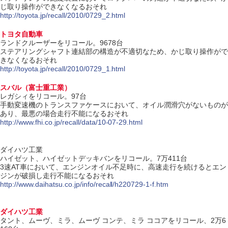
じ取り操作ができなくなるおそれ
http://toyota.jp/recall/2010/0729_2.html
トヨタ自動車
ランドクルーザーをリコール。9678台
ステアリングシャフト連結部の構造が不適切なため、かじ取り操作がで
きなくなるおそれ
http://toyota.jp/recall/2010/0729_1.html
スバル（富士重工業）
レガシィをリコール。97台
手動変速機のトランスファケースにおいて、オイル潤滑穴がないものが
あり、最悪の場合走行不能になるおそれ
http://www.fhi.co.jp/recall/data/10-07-29.html
ダイハツ工業
ハイゼット、ハイゼットデッキバンをリコール。7万411台
3速AT車において、エンジンオイル不足時に、高速走行を続けるとエン
ジンが破損し走行不能になるおそれ
http://www.daihatsu.co.jp/info/recall/h220729-1-f.htm
ダイハツ工業
タント、ムーヴ、ミラ、ムーヴ コンテ、ミラ ココアをリコール、2万6