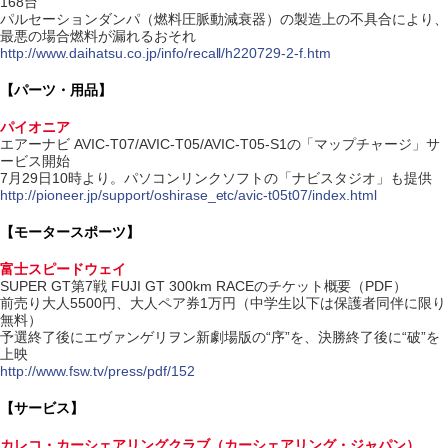
168台
パルセーションダンパ（燃料圧脈動減衰器）の製造上の不具合により、
最悪の場合燃料が漏れるおそれ
http://www.daihatsu.co.jp/info/recall/h220729-2-f.htm
【パーツ・用品】
パイオニア
エアーナビ AVIC-T07/AVIC-T05/AVIC-T05-S1の「マップチャージ」サ
ービス開始
7月29日10時より。パソコンリンクソフトの「ナビスタジオ」も提供
http://pioneer.jp/support/oshirase_etc/avic-t05t07/index.html
【モータースポーツ】
富士スピードウェイ
SUPER GT第7戦 FUJI GT 300km RACEのチケット概要（PDF）
前売り大人5500円、大人ペア券1万円（中学生以下は保護者同伴に限り
無料）
予選終了後にエヴァンゲリヲン新劇場版の“序”を、決勝終了後に“破”を
上映
http://www.fsw.tv/press/pdf/152
【サービス】
カレコ・カーシェアリングクラブ（カーシェアリング・ジャパン）