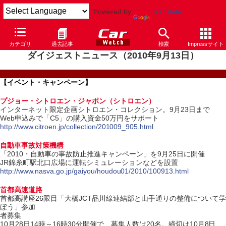
Powered by
Translate
カテゴリ
過去記事
検索
Impressサイト
ダイジェストニュース（2010年9月13日）
【イベント・キャンペーン】
プジョー・シトロエン・ジャポン（シトロエン）
インターネット限定企画シトロエン・コレクション。9月23日まで
Web申込みで「C5」の購入資金50万円をサポート
http://www.citroen.jp/collection/201009_905.html
自動車事故対策機構
「2010・自動車の事故防止推進キャンペーン」を9月25日に開催
JR錦糸町駅北口広場に運転シミュレーションなどを設置
http://www.nasva.go.jp/gaiyou/houdou01/2010/100913.html
首都高速道路
首都高講座26限目「大橋JCT品川線連結部と山手通りの整備について学
ぼう」参加
者募集
10月28日14時～16時30分開催で、募集人数は20名。締切は10月8日