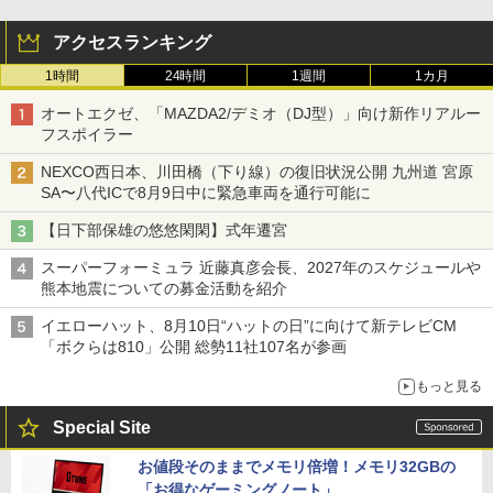
アクセスランキング
1時間
24時間
1週間
1カ月
オートエクゼ、「MAZDA2/デミオ（DJ型）」向け新作リアルー
フスポイラー
NEXCO西日本、川田橋（下り線）の復旧状況公開 九州道 宮原
SA〜八代ICで8月9日中に緊急車両を通行可能に
【日下部保雄の悠悠閑閑】式年遷宮
スーパーフォーミュラ 近藤真彦会長、2027年のスケジュールや
熊本地震についての募金活動を紹介
イエローハット、8月10日“ハットの日”に向けて新テレビCM
「ボクらは810」公開 総勢11社107名が参画
もっと見る
Special Site
お値段そのままでメモリ倍増！メモリ32GBの
「お得なゲーミングノート」