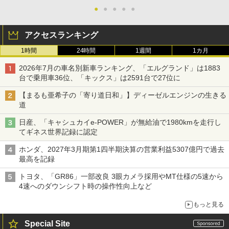
●
●
●
●
●
アクセスランキング
1時間
24時間
1週間
1カ月
2026年7月の車名別新車ランキング、「エルグランド」は1883
台で乗用車36位、「キックス」は2591台で27位に
【まるも亜希子の「寄り道日和」】ディーゼルエンジンの生きる
道
日産、「キャシュカイe-POWER」が無給油で1980kmを走行し
てギネス世界記録に認定
ホンダ、2027年3月期第1四半期決算の営業利益5307億円で過去
最高を記録
トヨタ、「GR86」一部改良 3眼カメラ採用やMT仕様の5速から
4速へのダウンシフト時の操作性向上など
もっと見る
Special Site