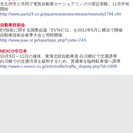
北九州市と共同で電気自動車カーシェアリングの実証実験。11月中旬
開始
http://www.park24.co.jp/japanese/pressrelease/newsobj1794.cfm
自動車技術会
EV技術に関する国際会議「EVTeC'11」を2011年5月に横浜で開催
自動車技術会春季大会と同時開催
http://www.jsae.or.jp/tops/topic.php?code=743
NEXCO中日本
10月9日～11日の連休、東海北陸自動車道 白川郷ICで交通誘導
白川郷での交通渋滞を緩和するため、普通車を臨時駐車場へ誘導
http://www.c-nexco.co.jp/info/traffic/traffic_display.php?id=1805