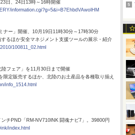
23日、24日13時～16時開催
ALLERY/information.cgi?g=5&i=B7EhbdVAwoIHM
ナー」開催、10月19日11時30分～17時30分
施するほか安全マネジメント支援ツールの展示・紹介
s/2010/100811_02.html
北陸フェア」を11月30日まで開催
を限定販売するほか、北陸のお土産品を各種取り揃え
ion/info_1514.html
ND「RM-NV710INK 闘魂ナビ7」。39800円
ink/index.html