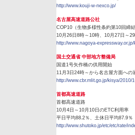
http://www.kouji-w-nexco.jp/
名古屋高速道路公社
COP10（生物多様性条約第10回
10月26日8時～10時、10月27日
http://www.nagoya-expressway.or.jp/
国土交通省 中部地方整備局
国道1号矢作橋の供用開始
11月3日24時～から名古屋方面へ
http://www.cbr.mlit.go.jp/kisya/2010/
首都高速道路
首都高速道路
10月4日～10月10日のETC利用率
平日平均88.2％、土休日平均87.9％
http://www.shutoko.jp/etc/etc/rate/ind