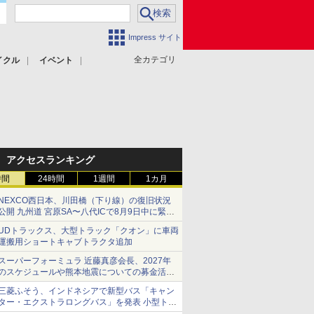
Impress サイト
全カテゴリ
イクル
イベント
アクセスランキング
時間
24時間
1週間
1カ月
NEXCO西日本、川田橋（下り線）の復旧状況
公開 九州道 宮原SA〜八代ICで8月9日中に緊急
車両を通行可能に
UDトラックス、大型トラック「クオン」に車両
運搬用ショートキャブトラクタ追加
スーパーフォーミュラ 近藤真彦会長、2027年
のスケジュールや熊本地震についての募金活動
を紹介
三菱ふそう、インドネシアで新型バス「キャン
ター・エクストラロングバス」を発表 小型トラ
ックベースの観光・旅客輸送向けバス