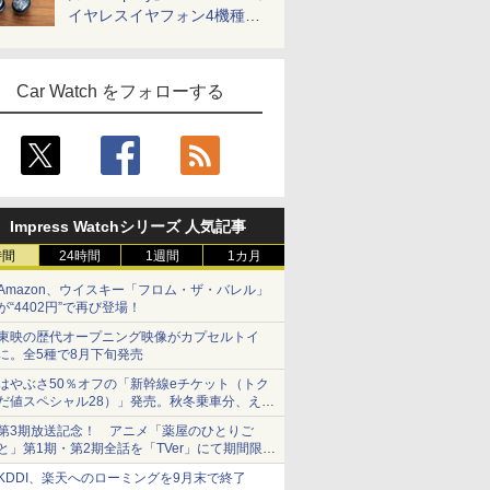
イヤレスイヤフォン4機種を
一気に聴く
Car Watch をフォローする
Impress Watchシリーズ 人気記事
時間
24時間
1週間
1カ月
Amazon、ウイスキー「フロム・ザ・バレル」
が“4402円”で再び登場！
東映の歴代オープニング映像がカプセルトイ
に。全5種で8月下旬発売
はやぶさ50％オフの「新幹線eチケット（トク
だ値スペシャル28）」発売。秋冬乗車分、えき
ねっと限定
第3期放送記念！ アニメ「薬屋のひとりご
と」第1期・第2期全話を「TVer」にて期間限定
で順次無料配信開始
KDDI、楽天へのローミングを9月末で終了