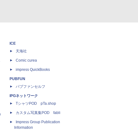
ICE
天海社
ス
Comic curea
impress QuickBooks
PUBFUN
パブファンセルフ
IPGネットワーク
TシャツPOD pTa.shop
カスタム写真集POD fabli
e
Impress Group Publication
Information