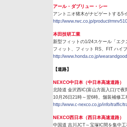
アール・ダブリュー・シー
アントニオ猪木がナビゲートする5インチP
http://www.rwc.co.jp/product/rmnv510
本田技研工業
新型フィットの1/24スケール「エ
フィット、フィット RS、FIT ハ
http://www.honda.co.jp/wearandgoods
【道路】
NEXCO中日本（中日本高速道路）
北陸道 金沢西IC(富山方面入口)で夜
10月26日21時～翌6時。舗装補修
http://www.c-nexco.co.jp/info/traffic/
NEXCO西日本（西日本高速道路）
中国道 吉川JCT～宝塚IC間を集中工