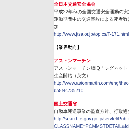
全日本交通安全協会
平成22年秋の全国交通安全運動の実
運動期間中の交通事故による死者数は
加
http://www.jtsa.or.jp/topics/T-171.html
【業界動向】
アストンマーチン
アストンマーチン版iQ「シグネット
生産開始（英文）
http://www.astonmartin.com/eng/th
ba8f4c73521c
国土交通省
自動車運送事業の監査方針、行政処
http://search.e-gov.go.jp/servlet/Publ
CLASSNAME=PCMMSTDETAIL&id=