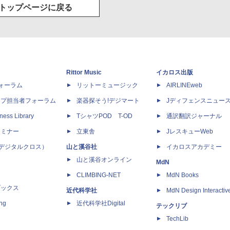
トップページに戻る
Rittor Music
イカロス出版
dフォーラム
リットーミュージック
AIRLINEweb
ップ担当者フォーラム
楽器探そう!デジマート
Jディフェンスニュー
ness Library
TシャツPOD T-OD
通訳翻訳ジャーナル
セミナー
立東舎
JレスキューWeb
 X（デジタルクロス）
山と溪谷社
イカロスアカデミー
山と溪谷オンライン
MdN
CLIMBING-NET
MdN Books
ブックス
近代科学社
MdN Design Interactiv
ing
近代科学社Digital
テックリブ
TechLib