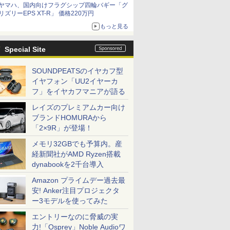
ヤマハ、国内向けフラグシップ四輪バギー「グ
リズリーEPS XT-R」 価格220万円
もっと見る
Special Site
SOUNDPEATSのイヤカフ型
イヤフォン「UU2イヤーカ
フ」をイヤカフマニアが語る
レイズのプレミアムカー向け
ブランドHOMURAから
「2×9R」が登場！
メモリ32GBでも予算内。産
経新聞社がAMD Ryzen搭載
dynabookを2千台導入
Amazon プライムデー過去最
安! Anker注目プロジェクタ
ー3モデルを使ってみた
エントリーなのに脅威の実
力!「Osprey」Noble Audioワ