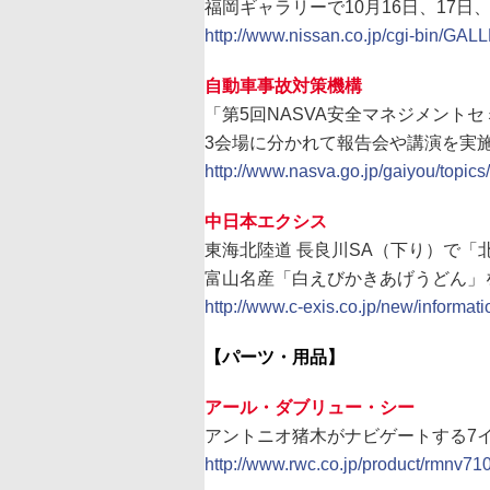
福岡ギャラリーで10月16日、17日、
http://www.nissan.co.jp/cgi-bin/G
自動車事故対策機構
「第5回NASVA安全マネジメントセミ
3会場に分かれて報告会や講演を実
http://www.nasva.go.jp/gaiyou/topic
中日本エクシス
東海北陸道 長良川SA（下り）で「
富山名産「白えびかきあげうどん」
http://www.c-exis.co.jp/new/informat
【パーツ・用品】
アール・ダブリュー・シー
アントニオ猪木がナビゲートする7インチP
http://www.rwc.co.jp/product/rmnv710