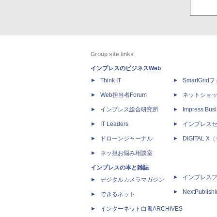
Group site links
インプレスのビジネスWeb
Think IT
SmartGri
Web担当者Forum
ネットショ
インプレス総合研究所
Impress Busi
IT Leaders
インプレス
ドローンジャーナル
DIGITAL
ネッ担お悩み相談室
インプレスの本と雑誌
インプレス
デジタルカメラマガジン
NextPublish
できるネット
インターネット白書ARCHIVES