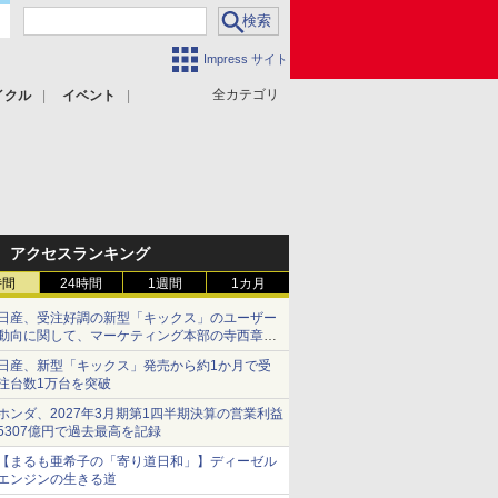
Impress サイト
全カテゴリ
イクル
イベント
アクセスランキング
時間
24時間
1週間
1カ月
日産、受注好調の新型「キックス」のユーザー
動向に関して、マーケティング本部の寺西章氏
が解説
日産、新型「キックス」発売から約1か月で受
注台数1万台を突破
ホンダ、2027年3月期第1四半期決算の営業利益
5307億円で過去最高を記録
【まるも亜希子の「寄り道日和」】ディーゼル
エンジンの生きる道