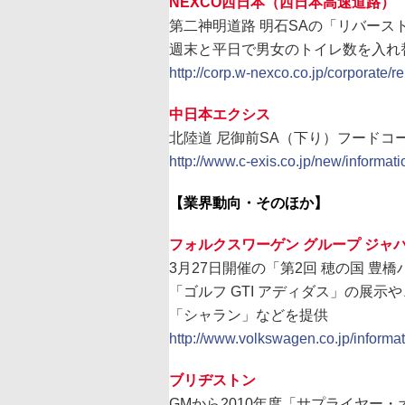
NEXCO西日本（西日本高速道路）
第二神明道路 明石SAの「リバースト
週末と平日で男女のトイレ数を入れ
http://corp.w-nexco.co.jp/corporate/
中日本エクシス
北陸道 尼御前SA（下り）フードコー
http://www.c-exis.co.jp/new/informat
【業界動向・そのほか】
フォルクスワーゲン グループ ジャ
3月27日開催の「第2回 穂の国 豊
「ゴルフ GTI アディダス」の展
「シャラン」などを提供
http://www.volkswagen.co.jp/inform
ブリヂストン
GMから2010年度「サプライヤー