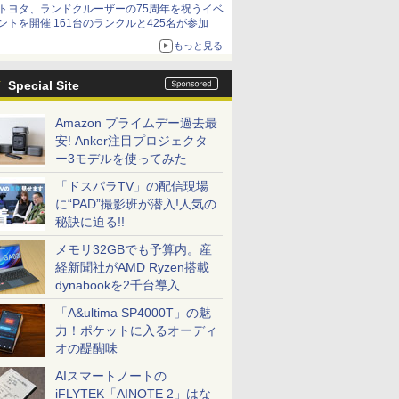
トヨタ、ランドクルーザーの75周年を祝うイベ
ントを開催 161台のランクルと425名が参加
もっと見る
Special Site
Amazon プライムデー過去最
安! Anker注目プロジェクタ
ー3モデルを使ってみた
「ドスパラTV」の配信現場
に“PAD”撮影班が潜入!人気の
秘訣に迫る!!
メモリ32GBでも予算内。産
経新聞社がAMD Ryzen搭載
dynabookを2千台導入
「A&ultima SP4000T」の魅
力！ポケットに入るオーディ
オの醍醐味
AIスマートノートの
iFLYTEK「AINOTE 2」はな