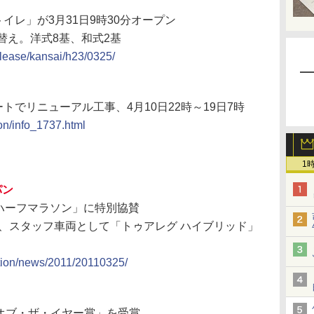
イレ」が3月31日9時30分オープン
替え。洋式8基、和式2基
release/kansai/h23/0325/
トでリニューアル工事、4月10日22時～19日7時
ion/info_1737.html
1
パン
橋ハーフマラソン」に特別協賛
示や、スタッフ車両として「トゥアレグ ハイブリッド」
ation/news/2011/20110325/
・オブ・ザ・イヤー賞」を受賞