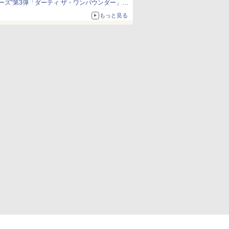
ーズ”第3弾「ダーティ ザ・ワンパウンダー」を
8月7日発売
もっと見る
「特製ガーリックマヨソース」を使用した超大
型チーズバーガー