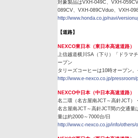
対象製品はVXH-049C、VXH-059CV
089CV、VXH-089CVduo、VXH-09
http://www.honda.co.jp/navi/versionu
【道路】
NEXCO東日本（東日本高速道路）
上信越道横川SA（下り）「ドラマチ
ープン
タリーズコーヒーは10時オープン
http://www.e-nexco.co.jp/pressroom/
NEXCO中日本（中日本高速道路）
名二環（名古屋南JCT～高針JCT）
名古屋南JCT～高針JCT間の交通量は
量は約2000～7000台/日
http://www.c-nexco.co.jp/info/others