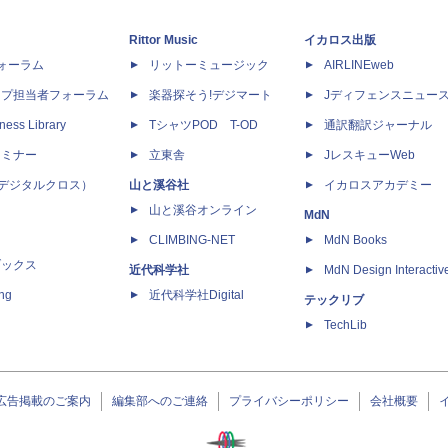
Rittor Music
イカロス出版
dフォーラム
リットーミュージック
AIRLINEweb
ップ担当者フォーラム
楽器探そう!デジマート
Jディフェンスニュー
ness Library
TシャツPOD T-OD
通訳翻訳ジャーナル
セミナー
立東舎
JレスキューWeb
 X（デジタルクロス）
山と溪谷社
イカロスアカデミー
山と溪谷オンライン
MdN
CLIMBING-NET
MdN Books
ブックス
近代科学社
MdN Design Interactiv
ing
近代科学社Digital
テックリブ
TechLib
広告掲載のご案内
編集部へのご連絡
プライバシーポリシー
会社概要