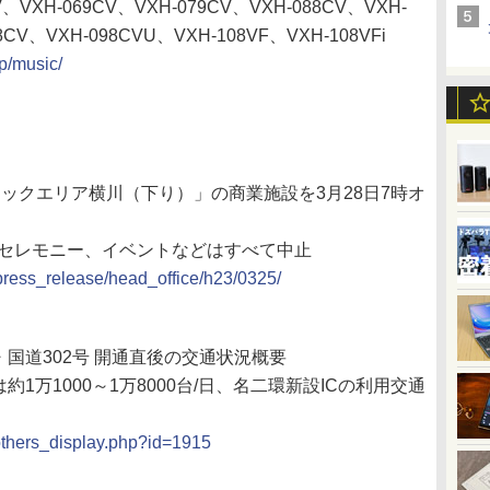
、VXH-069CV、VXH-079CV、VXH-088CV、VXH-
8CV、VXH-098CVU、VXH-108VF、VXH-108VFi
p/music/
ックエリア横川（下り）」の商業施設を3月28日7時オ
。セレモニー、イベントなどはすべて中止
press_release/head_office/h23/0325/
・国道302号 開通直後の交通状況概要
約1万1000～1万8000台/日、名二環新設ICの利用交通
/others_display.php?id=1915