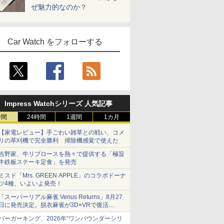
ぜ魅力的なのか？
Car Watch をフォローする
Impress Watchシリーズ 人気記事
時間
24時間
1週間
1カ月
【家電レビュー】手ごわい雑草との戦い、コメ
リの草刈機で完全勝利 掃除機感覚で使えた
吉野家、牛リブロースを熱々で提供する「極旨
牛鉄板ステーキ定食」を発売
ミスド「Mrs. GREEN APPLE」のコラボドーナ
ツ4種、いよいよ発売！
「スーパーリアル麻雀 Venus Returns」8月27
日に発売決定。脱衣麻雀が3D×VRで復活
発売から2週間は20%オフになるセールが実施
バーガーキング、2026年“ワンパウンダーシリ