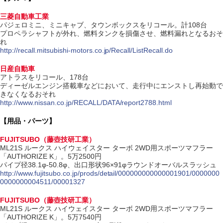
三菱自動車工業
パジェロミニ、ミニキャブ、タウンボックスをリコール。計108台
プロペラシャフトが外れ、燃料タンクを損傷させ、燃料漏れとなるおそ
れ
http://recall.mitsubishi-motors.co.jp/Recall/ListRecall.do
日産自動車
アトラスをリコール、178台
ディーゼルエンジン搭載車などにおいて、走行中にエンストし再始動で
きなくなるおそれ
http://www.nissan.co.jp/RECALL/DATA/report2788.html
【用品・パーツ】
FUJITSUBO（藤壺技研工業）
ML21S ルークス ハイウェイスター ターボ 2WD用スポーツマフラー
「AUTHORIZE K」。5万2500円
パイプ径38.1φ-50.8φ、出口形状96×91φラウンドオーバルスラッシュ
http://www.fujitsubo.co.jp/prods/detail/000000000000001901/0000000
0000000004511/00001327
FUJITSUBO（藤壺技研工業）
ML21S ルークス ハイウェイスター ターボ 2WD用スポーツマフラー
「AUTHORIZE K」。5万7540円