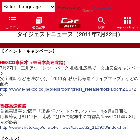
Powered by
Translate
カテゴリ
過去記事
検索
Impressサイト
ダイジェストニュース（2011年7月22日）
【イベント・キャンペーン】
NEXCO東日本（東日本高速道路）
7月27日、三井アウトレットパーク 札幌北広島で「交通安全キャンペー
ン」
安全運転などを呼びかけ「2011春-秋版北海道ドライブマップ」などの
配布
http://www.e-nexco.co.jp/pressroom/press_release/hokkaido/h23/072
2/
首都高速道路
首都高講座 32限目「猛暑 汗だく トンネルツアー」を9月8日開催
応募締切は8月19日。応募にはPAで配布中の首都高News2011年7-8月
号が必要
http://www.shutoko.jp/shutoko-news/kouza/32_110908/index.html
【クルマ】