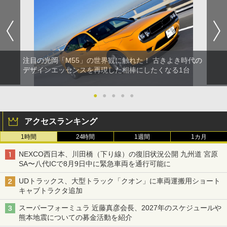
注目の光岡「M55」の世界観に触れた！ 古きよき時代の
デザインエッセンスを再現した相棒にしたくなる1台
●
●
●
●
●
アクセスランキング
1時間
24時間
1週間
1カ月
NEXCO西日本、川田橋（下り線）の復旧状況公開 九州道 宮原
SA〜八代ICで8月9日中に緊急車両を通行可能に
UDトラックス、大型トラック「クオン」に車両運搬用ショート
キャブトラクタ追加
スーパーフォーミュラ 近藤真彦会長、2027年のスケジュールや
熊本地震についての募金活動を紹介