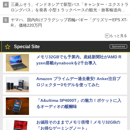
三菱ふそう、インドネシアで新型バス「キャンター・エクストラ
ロングバス」を発表 小型トラックベースの観光・旅客輸送向け
バス
ヤマハ、国内向けフラグシップ四輪バギー「グリズリーEPS XT-
R」 価格220万円
もっと見る
Special Site
メモリ32GBでも予算内。産経新聞社がAMD R
yzen搭載dynabookを2千台導入
Amazon プライムデー過去最安! Anker注目プ
ロジェクター3モデルを使ってみた
「A&ultima SP4000T」の魅力！ポケットに入
るオーディオの醍醐味
お値段そのままでメモリ倍増！メモリ32GBの
「お得なゲーミングノート」