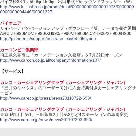
パイプ径38.1φ-50.8φ-45.0φ、出口形状70φ ラウンドスラッシュ（W）
http://www.fujitsubo.co.jp/prods/detail/000000000000001973/0000000
0000000004446/00001327
パイオニア
サイバーナビのバージョンアップ（ダウンロード版）データを発売延期
AVIC-ZH990MD/ZH990/XH990/H990/ZH900MD/ZH900/XH900/H900
http://pioneer.jp/support/oshirase_etc/04_05cyber/
カーコンビニ倶楽部
埼玉県久喜市に「カーステーション久喜店」を7月22日オープン
http://www.carcon.co.jp/all/company/information/137/
【サービス】
カレコ・カーシェアリングクラブ（カーシェアリング・ジャパン）
「三井のリハウス」のユーザー向けに入会特典付きカーシェアリングサ
ービス
http://www.careco.jp/press/press20110722-693/
カレコ・カーシェアリングクラブ（カーシェアリング・ジャパン）
東京 砧1丁目第1、三軒茶屋2丁目第2など4ステーションの車両変更
http://www.careco.jp/news/news201107203-690/