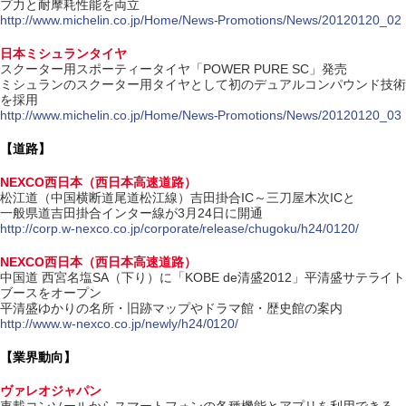
プ力と耐摩耗性能を両立
http://www.michelin.co.jp/Home/News-Promotions/News/20120120_02
日本ミシュランタイヤ
スクーター用スポーティータイヤ「POWER PURE SC」発売
ミシュランのスクーター用タイヤとして初のデュアルコンパウンド技術
を採用
http://www.michelin.co.jp/Home/News-Promotions/News/20120120_03
【道路】
NEXCO西日本（西日本高速道路）
松江道（中国横断道尾道松江線）吉田掛合IC～三刀屋木次ICと
一般県道吉田掛合インター線が3月24日に開通
http://corp.w-nexco.co.jp/corporate/release/chugoku/h24/0120/
NEXCO西日本（西日本高速道路）
中国道 西宮名塩SA（下り）に「KOBE de清盛2012」平清盛サテライト
ブースをオープン
平清盛ゆかりの名所・旧跡マップやドラマ館・歴史館の案内
http://www.w-nexco.co.jp/newly/h24/0120/
【業界動向】
ヴァレオジャパン