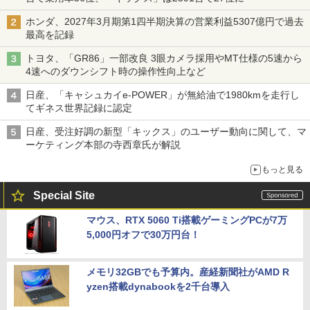
ホンダ、2027年3月期第1四半期決算の営業利益5307億円で過去
最高を記録
トヨタ、「GR86」一部改良 3眼カメラ採用やMT仕様の5速から
4速へのダウンシフト時の操作性向上など
日産、「キャシュカイe-POWER」が無給油で1980kmを走行し
てギネス世界記録に認定
日産、受注好調の新型「キックス」のユーザー動向に関して、マ
ーケティング本部の寺西章氏が解説
もっと見る
Special Site
マウス、RTX 5060 Ti搭載ゲーミングPCが7万
5,000円オフで30万円台！
メモリ32GBでも予算内。産経新聞社がAMD R
yzen搭載dynabookを2千台導入