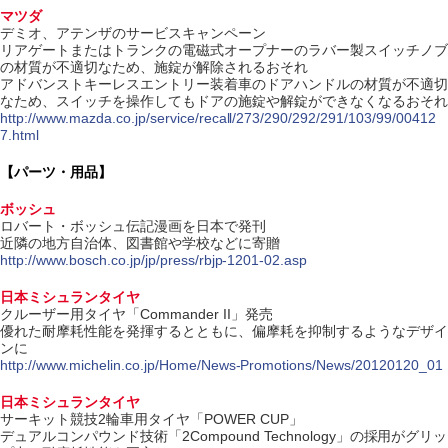
マツダ
デミオ、アテンザのサービスキャンペーン
リアゲートまたはトランクの電磁式オープナーのラバー製スイッチノブ
の材質が不適切なため、施錠が解除されるおそれ
アドバンストキーレスエントリー装着車のドアハンドルの材質が不適切
なため、スイッチを操作してもドアの施錠や解錠ができなくなるおそれ
http://www.mazda.co.jp/service/recall/273/290/292/291/103/99/00412
7.html
【パーツ・用品】
ボッシュ
ロバート・ボッシュ伝記漫画を日本で発刊
近隣の地方自治体、図書館や学校などに寄贈
http://www.bosch.co.jp/jp/press/rbjp-1201-02.asp
日本ミシュランタイヤ
クルーザー用タイヤ「Commander II」発売
優れた耐摩耗性能を発揮するとともに、偏摩耗を抑制するようなデザイ
ンに
http://www.michelin.co.jp/Home/News-Promotions/News/20120120_01
日本ミシュランタイヤ
サーキット競技2輪車用タイヤ「POWER CUP」
デュアルコンパウンド技術「2Compound Technology」の採用がグリッ