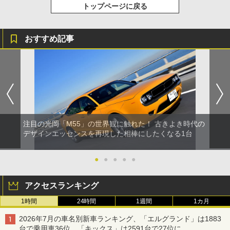
トップページに戻る
おすすめ記事
注目の光岡「M55」の世界観に触れた！ 古きよき時代の
デザインエッセンスを再現した相棒にしたくなる1台
●
●
●
●
●
アクセスランキング
1時間
24時間
1週間
1カ月
2026年7月の車名別新車ランキング、「エルグランド」は1883
台で乗用車36位、「キックス」は2591台で27位に