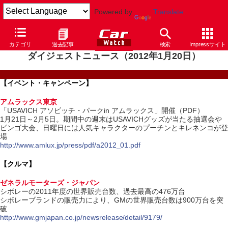
Powered by
Translate
カテゴリ
過去記事
検索
Impressサイト
ダイジェストニュース（2012年1月20日）
【イベント・キャンペーン】
アムラックス東京
「USAVICH アソビッチ・パークin アムラックス」開催（PDF）
1月21日～2月5日。期間中の週末はUSAVICHグッズが当たる抽選会や
ビンゴ大会、日曜日には人気キャラクターのプーチンとキレネンコが登
場
http://www.amlux.jp/press/pdf/a2012_01.pdf
【クルマ】
ゼネラルモーターズ・ジャパン
シボレーの2011年度の世界販売台数、過去最高の476万台
シボレーブランドの販売力により、GMの世界販売台数は900万台を突
破
http://www.gmjapan.co.jp/newsrelease/detail/9179/