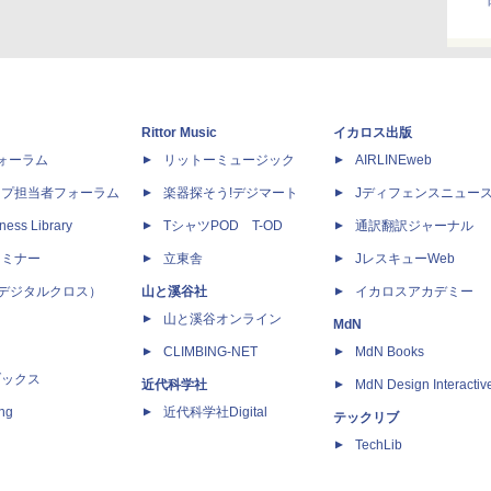
Rittor Music
イカロス出版
dフォーラム
リットーミュージック
AIRLINEweb
ップ担当者フォーラム
楽器探そう!デジマート
Jディフェンスニュー
ness Library
TシャツPOD T-OD
通訳翻訳ジャーナル
セミナー
立東舎
JレスキューWeb
 X（デジタルクロス）
山と溪谷社
イカロスアカデミー
山と溪谷オンライン
MdN
CLIMBING-NET
MdN Books
ブックス
近代科学社
MdN Design Interactiv
ing
近代科学社Digital
テックリブ
TechLib