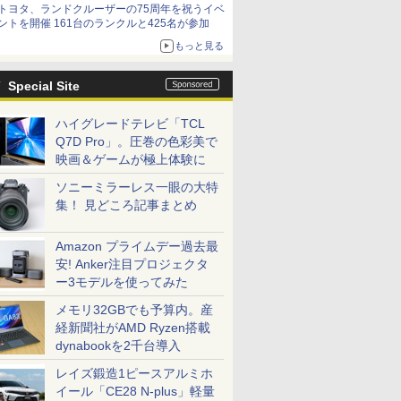
トヨタ、ランドクルーザーの75周年を祝うイベ
ントを開催 161台のランクルと425名が参加
もっと見る
Special Site
ハイグレードテレビ「TCL
Q7D Pro」。圧巻の色彩美で
映画＆ゲームが極上体験に
ソニーミラーレス一眼の大特
集！ 見どころ記事まとめ
Amazon プライムデー過去最
安! Anker注目プロジェクタ
ー3モデルを使ってみた
メモリ32GBでも予算内。産
経新聞社がAMD Ryzen搭載
dynabookを2千台導入
レイズ鍛造1ピースアルミホ
イール「CE28 N-plus」軽量