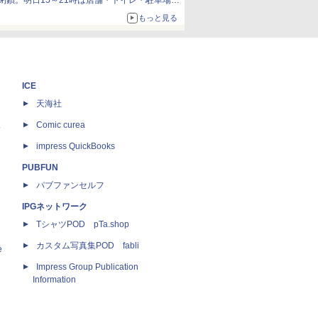
閉鎖。明日15～21時は店舗・トイレ・駐車場の
利用不可
もっと見る
ICE
天海社
ス
Comic curea
impress QuickBooks
PUBFUN
パブファンセルフ
IPGネットワーク
TシャツPOD pTa.shop
カスタム写真集POD fabli
e
Impress Group Publication
Information