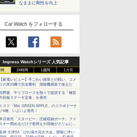
なままに剛性を向上
Car Watch をフォローする
Impress Watchシリーズ 人気記事
時間
24時間
1週間
1カ月
【家電レビュー】手ごわい雑草との戦い、コメ
リの草刈機で完全勝利 掃除機感覚で使えた
吉野家、牛リブロースを熱々で提供する「極旨
牛鉄板ステーキ定食」を発売
ミスド「Mrs. GREEN APPLE」のコラボドーナ
ツ4種、いよいよ発売！
本日発売「スヌーピー」圧縮収納ポーチ。ファ
スナー閉めるだけで着替えや荷物がスリムにま
とまる
名神 大津SA「びわ湖大花火大会」開催に伴い