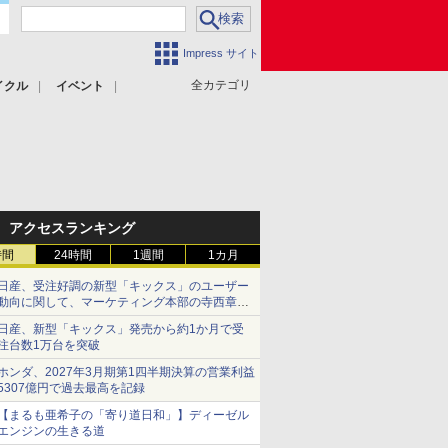
Impress サイト
全カテゴリ
イクル
イベント
アクセスランキング
時間
24時間
1週間
1カ月
日産、受注好調の新型「キックス」のユーザー
動向に関して、マーケティング本部の寺西章氏
が解説
日産、新型「キックス」発売から約1か月で受
注台数1万台を突破
ホンダ、2027年3月期第1四半期決算の営業利益
5307億円で過去最高を記録
【まるも亜希子の「寄り道日和」】ディーゼル
エンジンの生きる道