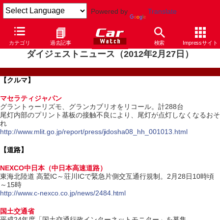
Powered by
Translate
カテゴリ
過去記事
検索
Impressサイト
ダイジェストニュース（2012年2月27日）
【クルマ】
マセラティジャパン
グラントゥーリズモ、グランカブリオをリコール。計288台
尾灯内部のプリント基板の接触不良により、尾灯が点灯しなくなるおそ
れ
http://www.mlit.go.jp/report/press/jidosha08_hh_001013.html
【道路】
NEXCO中日本（中日本高速道路）
東海北陸道 高鷲IC～荘川ICで緊急片側交互通行規制。2月28日10時頃
～15時
http://www.c-nexco.co.jp/news/2484.html
国土交通省
平成24年度「国土交通行政インターネットモニター」を募集