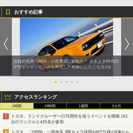
おすすめ記事
注目の光岡「M55」の世界観に触れた！ 古きよき時代の
デザインエッセンスを再現した相棒にしたくなる1台
●
●
●
●
●
アクセスランキング
1時間
24時間
1週間
1カ月
トヨタ、ランドクルーザーの75周年を祝うイベントを開催 161
台のランクルと425名が参加
トヨタ、「GR86」一部改良 3眼カメラ採用やMT仕様の5速から