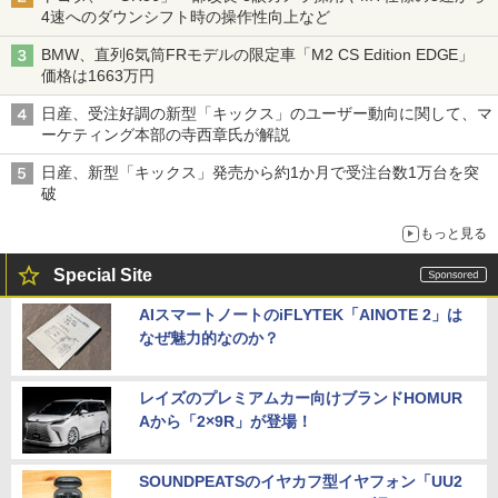
4速へのダウンシフト時の操作性向上など
BMW、直列6気筒FRモデルの限定車「M2 CS Edition EDGE」
価格は1663万円
日産、受注好調の新型「キックス」のユーザー動向に関して、マ
ーケティング本部の寺西章氏が解説
日産、新型「キックス」発売から約1か月で受注台数1万台を突
破
もっと見る
Special Site
AIスマートノートのiFLYTEK「AINOTE 2」は
なぜ魅力的なのか？
レイズのプレミアムカー向けブランドHOMUR
Aから「2×9R」が登場！
SOUNDPEATSのイヤカフ型イヤフォン「UU2