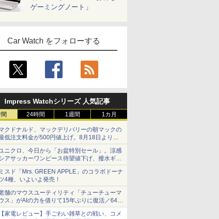
ゲーミングノート」
Car Watch をフォローする
Impress Watchシリーズ 人気記事
時間
24時間
1週間
1カ月
マクドナルド、マックデリバリーの朝マックの
最低注文料金が500円値上げ。8月18日より
1,500円から受付
ユニクロ、今日から「お盆特別セール」。涼感
シアサッカーワンピース待望値下げ、撥水ギア
ショーツは1990円に
ミスド「Mrs. GREEN APPLE」のコラボドーナ
ツ4種、いよいよ発売！
老舗のマウスユーティリティ「チューチューマ
ウス」がAIの力を借りて15年ぶりに復活／64bit
化、Windows 10/11、「Chrome」も走り回
【家電レビュー】手ごわい雑草との戦い、コメ
る。復活記念で2026年末まで500円