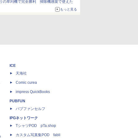
リの草刈機で完全勝利 掃除機感覚で使えた
もっと見る
ICE
天海社
ス
Comic curea
impress QuickBooks
PUBFUN
パブファンセルフ
IPGネットワーク
TシャツPOD pTa.shop
カスタム写真集POD fabli
e