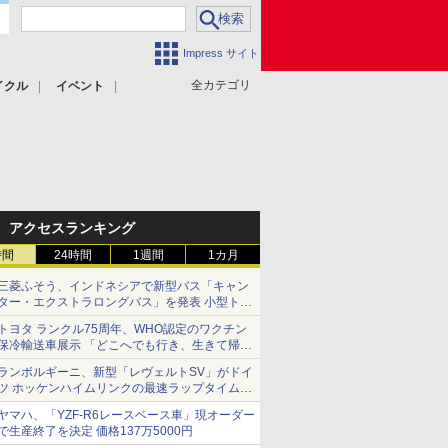
Impress サイト
全カテゴリ
イクル
イベント
アクセスランキング
時間
24時間
1週間
1カ月
三菱ふそう、インドネシアで新型バス「キャン
ター・エクストラロングバス」を発表 小型トラ
ックベースの観光・旅客輸送向けバス
トヨタ ランクル75周年、WHO認定のワクチン
保冷輸送車展示 「どこへでも行き、生きて帰っ
てこられる」ランドクルーザーで命をつなぐ
ランボルギーニ、新型「レヴェルトSV」がドイ
ツ ホッケンハイムリンクの最速ラップタイムを
記録
ヤマハ、「YZF-R6レースベース車」現オーダー
で生産終了を決定 価格137万5000円