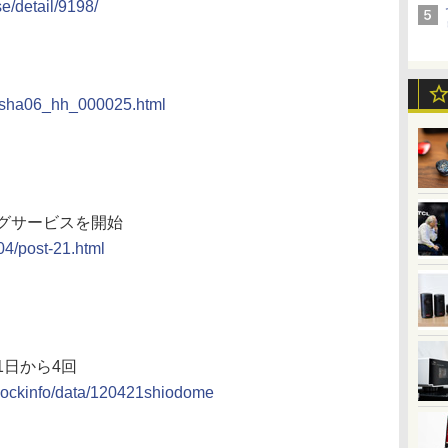
e/detail/9198/
idosha06_hh_000025.html
グサービスを開始
04/post-21.html
1日から4回
l/blockinfo/data/120421shiodome