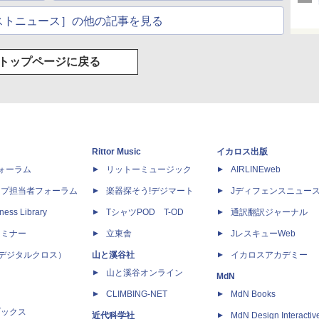
ストニュース］の他の記事を見る
トップページに戻る
Rittor Music
イカロス出版
dフォーラム
リットーミュージック
AIRLINEweb
ップ担当者フォーラム
楽器探そう!デジマート
Jディフェンスニュー
ness Library
TシャツPOD T-OD
通訳翻訳ジャーナル
セミナー
立東舎
JレスキューWeb
 X（デジタルクロス）
山と溪谷社
イカロスアカデミー
山と溪谷オンライン
MdN
CLIMBING-NET
MdN Books
ブックス
近代科学社
MdN Design Interactiv