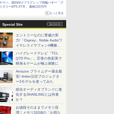
ヤマハ、国内向けフラグシップ四輪バギー「グ
リズリーEPS XT-R」 価格220万円
もっと見る
Special Site
エントリーなのに脅威の実
力!「Osprey」Noble Audioワ
イヤレスイヤフォン4機種を
一気に聴く
ハイグレードテレビ「TCL
Q7D Pro」。圧巻の色彩美で
映画＆ゲームが極上体験に
Amazon プライムデー過去最
安! Anker注目プロジェクタ
ー3モデルを使ってみた
総合オーディオブランドに進
化するSHANLINGとは何者
か？
お値段そのままでメモリ倍
増！メモリ32GBの「お得な