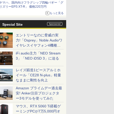
ヤマハ、国内向けフラグシップ四輪バギー「グ
リズリーEPS XT-R」 価格220万円
もっと見る
Special Site
エントリーなのに脅威の実
力!「Osprey」Noble Audioワ
イヤレスイヤフォン4機種を
一気に聴く
iFi audio主力「NEO Stream
3」「NEO iDSD 3」に迫る
レイズ鍛造1ピースアルミホ
イール「CE28 N-plus」軽量
なままに剛性を向上
Amazon プライムデー過去最
安! Anker注目プロジェクタ
ー3モデルを使ってみた
マウス、RTX 5060 Ti搭載ゲ
ーミングPCが7万5,000円オ