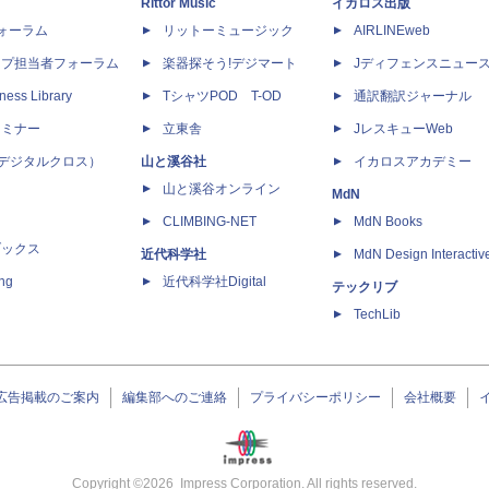
Rittor Music
イカロス出版
dフォーラム
リットーミュージック
AIRLINEweb
ップ担当者フォーラム
楽器探そう!デジマート
Jディフェンスニュー
ness Library
TシャツPOD T-OD
通訳翻訳ジャーナル
セミナー
立東舎
JレスキューWeb
 X（デジタルクロス）
山と溪谷社
イカロスアカデミー
山と溪谷オンライン
MdN
CLIMBING-NET
MdN Books
ブックス
近代科学社
MdN Design Interactiv
ing
近代科学社Digital
テックリブ
TechLib
広告掲載のご案内
編集部へのご連絡
プライバシーポリシー
会社概要
Copyright ©
2026
Impress Corporation. All rights reserved.