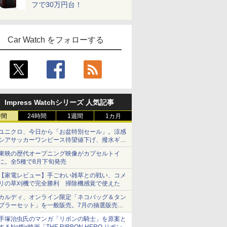
フで30万円台！
Car Watch をフォローする
Impress Watchシリーズ 人気記事
時間
24時間
1週間
1カ月
ユニクロ、今日から「お盆特別セール」。涼感
シアサッカーワンピース待望値下げ、撥水ギア
ショーツは1990円に
東映の歴代オープニング映像がカプセルトイ
に。全5種で8月下旬発売
【家電レビュー】手ごわい雑草との戦い、コメ
リの草刈機で完全勝利 掃除機感覚で使えた
カルディ、オンライン限定「ネコバッグ＆タン
ブラーセット」を一般販売。7月の抽選販売の
当選無効分
手塚治虫氏のマンガ「リボンの騎士」を原案と