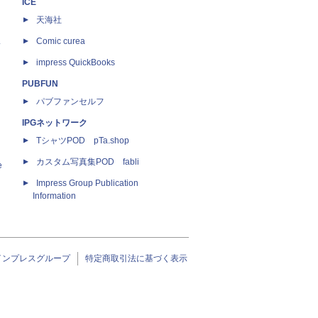
ICE
天海社
ス
Comic curea
impress QuickBooks
PUBFUN
パブファンセルフ
IPGネットワーク
TシャツPOD pTa.shop
カスタム写真集POD fabli
e
Impress Group Publication
Information
インプレスグループ
特定商取引法に基づく表示