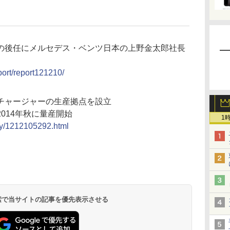
の後任にメルセデス・ベンツ日本の上野金太郎社長
eport/report121210/
チャージャーの生産拠点を設立
014年秋に量産開始
1
ory/1212105292.html
 検索で当サイトの記事を優先表示させる