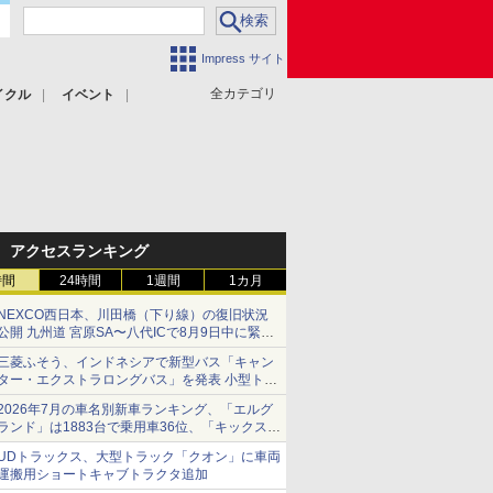
Impress サイト
全カテゴリ
イクル
イベント
アクセスランキング
時間
24時間
1週間
1カ月
NEXCO西日本、川田橋（下り線）の復旧状況
公開 九州道 宮原SA〜八代ICで8月9日中に緊急
車両を通行可能に
三菱ふそう、インドネシアで新型バス「キャン
ター・エクストラロングバス」を発表 小型トラ
ックベースの観光・旅客輸送向けバス
2026年7月の車名別新車ランキング、「エルグ
ランド」は1883台で乗用車36位、「キックス」
は2591台で27位に
UDトラックス、大型トラック「クオン」に車両
運搬用ショートキャブトラクタ追加