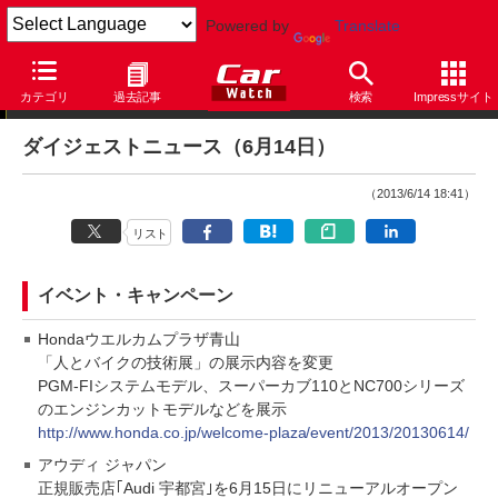
Powered by
Translate
ダイジェストニュース
カテゴリ
過去記事
検索
Impressサイト
ダイジェストニュース（6月14日）
（2013/6/14 18:41）
リスト
イベント・キャンペーン
Hondaウエルカムプラザ青山
「人とバイクの技術展」の展示内容を変更
PGM-FIシステムモデル、スーパーカブ110とNC700シリーズ
のエンジンカットモデルなどを展示
http://www.honda.co.jp/welcome-plaza/event/2013/20130614/
アウディ ジャパン
正規販売店｢Audi 宇都宮｣を6月15日にリニューアルオープン