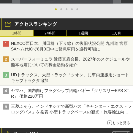
●
●
●
●
●
アクセスランキング
1時間
24時間
1週間
1カ月
NEXCO西日本、川田橋（下り線）の復旧状況公開 九州道 宮原
SA〜八代ICで8月9日中に緊急車両を通行可能に
スーパーフォーミュラ 近藤真彦会長、2027年のスケジュールや
熊本地震についての募金活動を紹介
UDトラックス、大型トラック「クオン」に車両運搬用ショート
キャブトラクタ追加
ヤマハ、国内向けフラグシップ四輪バギー「グリズリーEPS XT-
R」 価格220万円
三菱ふそう、インドネシアで新型バス「キャンター・エクストラ
ロングバス」を発表 小型トラックベースの観光・旅客輸送向け
バス
もっと見る