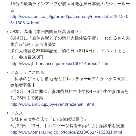
15台の最新ラインアップが展示可能な東日本最大のショールー
ム
http://www.audi.co.jp/jp/brand/ja/company/news.detail.2013~0
6~130614.html
JB本四高速（本州四国連絡高速道路）
8月4日に「夏休み親と子の瀬戸大橋体験学習」「わたるさん大
集合in与島」参加者募集
瀬戸大橋開通25周年記念「橋の日（8月4日）」イベントとし
て。参加費500円
http://www.jb-honshi.co.jp/press/130614press-1.html
アムラックス東京
「科学のびっくり箱!なぜなにレクチャーinアムラックス東京」
参加者募集中
8月3日、4日に開催。参加費無料で小学校4～6年生の参加者を
7月23日まで募集
http://www.amlux.jp/joy/event/nazenani.html
トムス
茨城トヨタ牛久店で「L.T.S体感試乗会」
6月22日、23日。トムスパーツ装着車両の助手席試乗を実施
http://www.tomsracing.co.jp/topics/2013/0614-152811.html