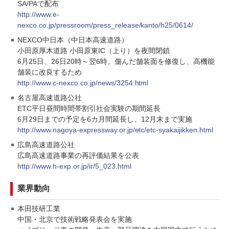
SA/PAで配布
http://www.e-
nexco.co.jp/pressroom/press_release/kanto/h25/0614/
NEXCO中日本（中日本高速道路）
小田原厚木道路 小田原東IC（上り）を夜間閉鎖
6月25日、26日20時～翌6時。傷んだ舗装面を修復し、高機能
舗装に改良するため
http://www.c-nexco.co.jp/news/3254.html
名古屋高速道路公社
ETC平日昼間時間帯割引社会実験の期間延長
6月29日までの予定を6カ月間延長し、12月末まで実施
http://www.nagoya-expressway.or.jp/etc/etc-syakaijikken.html
広島高速道路公社
広島高速道路事業の再評価結果を公表
http://www.h-exp.or.jp/ir/5_023.html
業界動向
本田技研工業
中国・北京で技術戦略発表会を実施