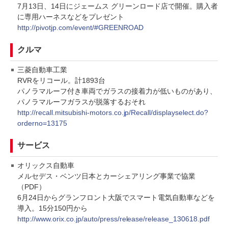
7月13日、14日にジェームス グリーンロード店で開催。購入者
に専用ハーネスなどをプレゼント
http://pivotjp.com/event/#GREENROAD
クルマ
三菱自動車工業
RVRをリコール。計1893台
パノラマルーフ付き車両でガラスの接着力が低いものがあり、
パノラマルーフガラスが脱落するおそれ
http://recall.mitsubishi-motors.co.jp/Recall/displayselect.do?
orderno=13175
サービス
オリックス自動車
メルセデス・ベンツ日本とカーシェアリング事業で協業
（PDF）
6月24日からグランフロント大阪でスマート電気自動車などを
導入。15分150円から
http://www.orix.co.jp/auto/press/release/release_130618.pdf