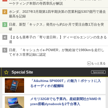
ーケティング本部の寺西章氏が解説
ホンダ、2027年3月期第1四半期決算の営業利益5307億円で過去
最高を記録
日産、新型「キックス」発売から約1か月で受注台数1万台を突
破
【まるも亜希子の「寄り道日和」】ディーゼルエンジンの生きる
道
日産、「キャシュカイe-POWER」が無給油で1980kmを走行し
てギネス世界記録に認定
もっと見る
Special Site
「A&ultima SP4000T」の魅力！ポケットに入
るオーディオの醍醐味
メモリ32GBでも予算内。産経新聞社がAMD R
yzen搭載dynabookを2千台導入