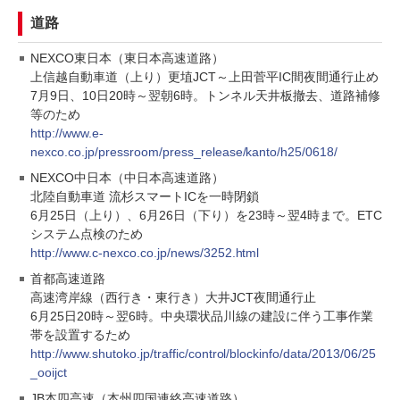
道路
NEXCO東日本（東日本高速道路）
上信越自動車道（上り）更埴JCT～上田菅平IC間夜間通行止め
7月9日、10日20時～翌朝6時。トンネル天井板撤去、道路補修
等のため
http://www.e-
nexco.co.jp/pressroom/press_release/kanto/h25/0618/
NEXCO中日本（中日本高速道路）
北陸自動車道 流杉スマートICを一時閉鎖
6月25日（上り）、6月26日（下り）を23時～翌4時まで。ETC
システム点検のため
http://www.c-nexco.co.jp/news/3252.html
首都高速道路
高速湾岸線（西行き・東行き）大井JCT夜間通行止
6月25日20時～翌6時。中央環状品川線の建設に伴う工事作業
帯を設置するため
http://www.shutoko.jp/traffic/control/blockinfo/data/2013/06/25
_ooijct
JB本四高速（本州四国連絡高速道路）