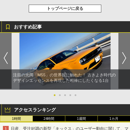
トップページに戻る
おすすめ記事
注目の光岡「M55」の世界観に触れた！ 古きよき時代の
デザインエッセンスを再現した相棒にしたくなる1台
●
●
●
●
●
アクセスランキング
1時間
24時間
1週間
1カ月
日産、受注好調の新型「キックス」のユーザー動向に関して、マ