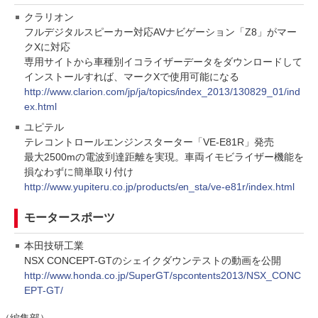
クラリオン
フルデジタルスピーカー対応AVナビゲーション「Z8」がマー
クXに対応
専用サイトから車種別イコライザーデータをダウンロードして
インストールすれば、マークXで使用可能になる
http://www.clarion.com/jp/ja/topics/index_2013/130829_01/ind
ex.html
ユピテル
テレコントロールエンジンスターター「VE-E81R」発売
最大2500mの電波到達距離を実現。車両イモビライザー機能を
損なわずに簡単取り付け
http://www.yupiteru.co.jp/products/en_sta/ve-e81r/index.html
モータースポーツ
本田技研工業
NSX CONCEPT-GTのシェイクダウンテストの動画を公開
http://www.honda.co.jp/SuperGT/spcontents2013/NSX_CONC
EPT-GT/