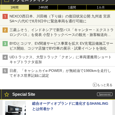
1時間
24時間
1週間
1カ月
NEXCO西日本、川田橋（下り線）の復旧状況公開 九州道 宮原
SA〜八代ICで8月9日中に緊急車両を通行可能に
三菱ふそう、インドネシアで新型バス「キャンター・エクストラ
ロングバス」を発表 小型トラックベースの観光・旅客輸送向け
バス
BYDとコジマ、EV関連サービス事業を拡大 EV充電設備施工サー
ビス開始、コジマ店舗でBYD車の展示・試乗イベントを強化
UDトラックス、大型トラック「クオン」に車両運搬用ショート
キャブトラクタ追加
日産、「キャシュカイe-POWER」が無給油で1980kmを走行し
てギネス世界記録に認定
もっと見る
Special Site
総合オーディオブランドに進化するSHANLING
とは何者か？