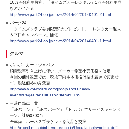
10万円分利用権利、「タイムズカーレンタル」1万円分利用券
などが当たる
http://www.park24.co.jp/news/2014/04/20140401-2.html
パーク24
「タイムズクラブ会員限定2大プレゼント」「レンタカー週末
＆平日キャンペーン」開催
http://www.park24.co.jp/news/2014/04/20140401-1.html
クルマ
ボルボ・カー・ジャパン
消費税率引き上げに伴い、メーカー希望小売価格を改定
今回の価格改定では、税抜車両本体価格は据え置きで変更せ
ず。税込価格のみ変更
http://www.volvocars.com/jp/top/about/news-
events/Pages/default.aspx?itemid=185
三菱自動車工業
「eKワゴン」「eKスポーツ」「トッポ」でサービスキャンペ
ーン。計約9200台
全車両、ハーネスブラケットを良品と交換
http://recall.mitsubishi-motors.co.jp/Recall/displayselect.do?