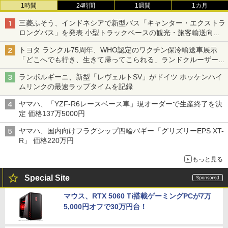
1時間
24時間
1週間
1カ月
三菱ふそう、インドネシアで新型バス「キャンター・エクストラ
ロングバス」を発表 小型トラックベースの観光・旅客輸送向け
バス
トヨタ ランクル75周年、WHO認定のワクチン保冷輸送車展示
「どこへでも行き、生きて帰ってこられる」ランドクルーザーで
命をつなぐ
ランボルギーニ、新型「レヴェルトSV」がドイツ ホッケンハイ
ムリンクの最速ラップタイムを記録
ヤマハ、「YZF-R6レースベース車」現オーダーで生産終了を決
定 価格137万5000円
ヤマハ、国内向けフラグシップ四輪バギー「グリズリーEPS XT-
R」 価格220万円
もっと見る
Special Site
マウス、RTX 5060 Ti搭載ゲーミングPCが7万
5,000円オフで30万円台！