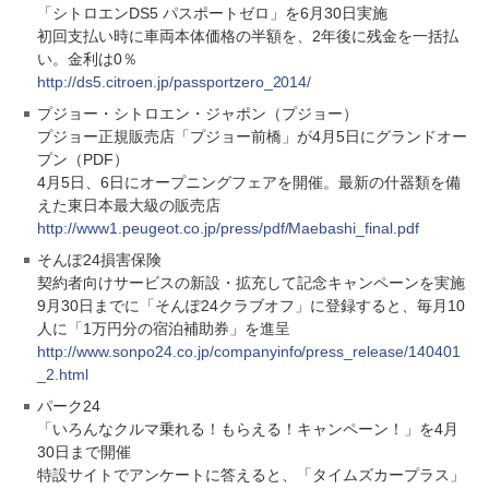
「シトロエンDS5 パスポートゼロ」を6月30日実施
初回支払い時に車両本体価格の半額を、2年後に残金を一括払
い。金利は0％
http://ds5.citroen.jp/passportzero_2014/
プジョー・シトロエン・ジャポン（プジョー）
プジョー正規販売店「プジョー前橋」が4月5日にグランドオー
プン（PDF）
4月5日、6日にオープニングフェアを開催。最新の什器類を備
えた東日本最大級の販売店
http://www1.peugeot.co.jp/press/pdf/Maebashi_final.pdf
そんぽ24損害保険
契約者向けサービスの新設・拡充して記念キャンペーンを実施
9月30日までに「そんぽ24クラブオフ」に登録すると、毎月10
人に「1万円分の宿泊補助券」を進呈
http://www.sonpo24.co.jp/companyinfo/press_release/140401
_2.html
パーク24
「いろんなクルマ乗れる！もらえる！キャンペーン！」を4月
30日まで開催
特設サイトでアンケートに答えると、「タイムズカープラス」