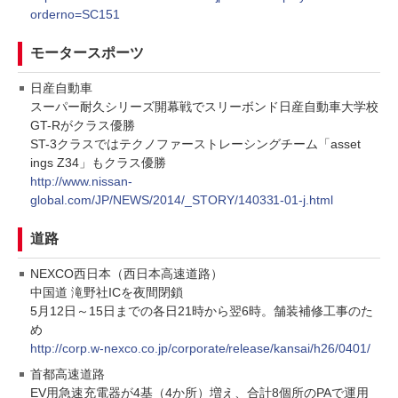
orderno=SC151
モータースポーツ
日産自動車
スーパー耐久シリーズ開幕戦でスリーボンド日産自動車大学校
GT-Rがクラス優勝
ST-3クラスではテクノファーストレーシングチーム「asset
ings Z34」もクラス優勝
http://www.nissan-
global.com/JP/NEWS/2014/_STORY/140331-01-j.html
道路
NEXCO西日本（西日本高速道路）
中国道 滝野社ICを夜間閉鎖
5月12日～15日までの各日21時から翌6時。舗装補修工事のた
め
http://corp.w-nexco.co.jp/corporate/release/kansai/h26/0401/
首都高速道路
EV用急速充電器が4基（4か所）増え、合計8個所のPAで運用