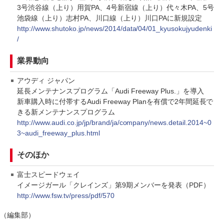
3号渋谷線（上り）用賀PA、4号新宿線（上り）代々木PA、5号
池袋線（上り）志村PA、川口線（上り）川口PAに新規設定
http://www.shutoko.jp/news/2014/data/04/01_kyusokujyudenki
/
業界動向
アウディ ジャパン
延長メンテナンスプログラム「Audi Freeway Plus.」を導入
新車購入時に付帯するAudi Freeway Planを有償で2年間延長で
きる新メンテナンスプログラム
http://www.audi.co.jp/jp/brand/ja/company/news.detail.2014~0
3~audi_freeway_plus.html
そのほか
富士スピードウェイ
イメージガール「クレインズ」第9期メンバーを発表（PDF）
http://www.fsw.tv/press/pdf/570
（編集部）